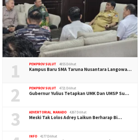
1
PEMPROV SULUT
4855 Dilihat
Kampus Baru SMA Taruna Nusantara Langowa…
2
PEMPROV SULUT
4721 Dilihat
Gubernur Yulius Tetapkan UMK Dan UMSP Su…
3
ADVERTORIAL
,
MANADO
4267 Dilihat
Meski Tak Lolos Adrey Laikun Berharap Bi…
INFO
4177 Dilihat