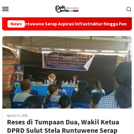
Loncat
Menu
ke
Mobile
konten
wene Serap Aspirasi Infrastruktur hingga Pemberdayaan Ekonomi
News
Agustus 5, 2026
Reses di Tumpaan Dua, Wakil Ketua
DPRD Sulut Stela Runtuwene Serap