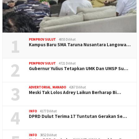
1
PEMPROV SULUT
4855 Dilihat
Kampus Baru SMA Taruna Nusantara Langowa…
2
PEMPROV SULUT
4721 Dilihat
Gubernur Yulius Tetapkan UMK Dan UMSP Su…
3
ADVERTORIAL
,
MANADO
4267 Dilihat
Meski Tak Lolos Adrey Laikun Berharap Bi…
4
INFO
4177 Dilihat
DPRD Dulut Terima 17 Tuntutan Gerakan Se…
INFO
3852 Dilihat