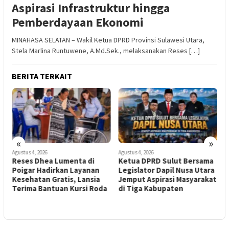
Aspirasi Infrastruktur hingga
Pemberdayaan Ekonomi
MINAHASA SELATAN – Wakil Ketua DPRD Provinsi Sulawesi Utara,
Stela Marlina Runtuwene, A.Md.Sek., melaksanakan Reses […]
BERITA TERKAIT
«
»
Agustus 4, 2026
Agustus 4, 2026
A
Reses Dhea Lumenta di
Ketua DPRD Sulut Bersama
K
Poigar Hadirkan Layanan
Legislator Dapil Nusa Utara
Kesehatan Gratis, Lansia
Jemput Aspirasi Masyarakat
S
Terima Bantuan Kursi Roda
di Tiga Kabupaten
I
d
B