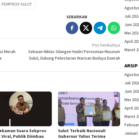
PEMPROV SULUT
Agustu
Juli 202
SEBARKAN
Juni 20
Mei 202
April 20
Pos berikutnya
Maret 2
si Merah
Sekwan Niklas Silangen Hadiri Peresmian Museum
a
Sulut, Dukung Pelestarian Warisan Budaya Daerah
ARSIP
Agustu
Juli 202
Juni 20
Mei 202
April 20
Maret 2
Februar
Rekaman Suara Sekprov
Sulut Terbaik Nasional!
Januari
 Viral, Publik Diimbau
Gubernur Yulius Terima