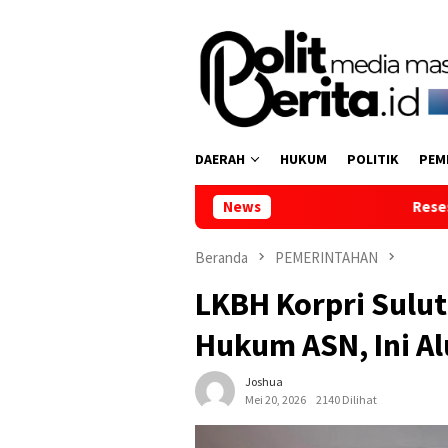
Loncat
ke
konten
DAERAH
HUKUM
POLITIK
PEM
News
Reses di Tumpaan Dua, Wakil
Beranda
PEMERINTAHAN
LKBH Korpri Sulu
Hukum ASN, Ini Al
Joshua
Mei 20, 2026
2140 Dilihat