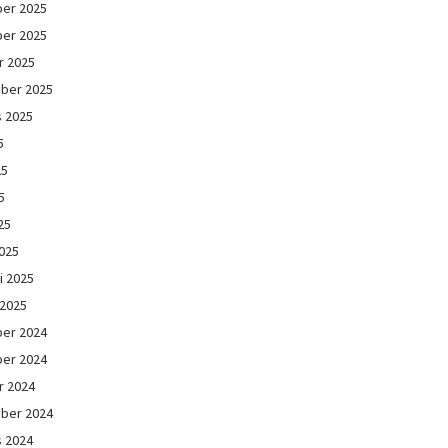
er 2025
er 2025
r 2025
ber 2025
s 2025
5
25
5
25
025
i 2025
 2025
er 2024
er 2024
r 2024
ber 2024
s 2024