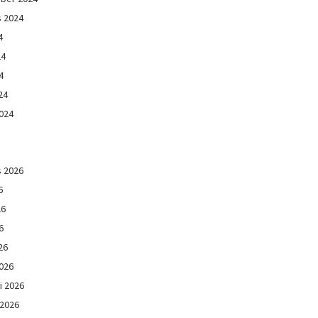
s 2024
4
24
4
24
024
s 2026
6
26
6
26
026
i 2026
 2026