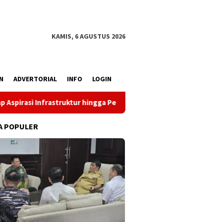
KAMIS, 6 AGUSTUS 2026
N
ADVERTORIAL
INFO
LOGIN
ur hingga Pemberdayaan Ekonomi
Reses Louis Schramm di 
A POPULER