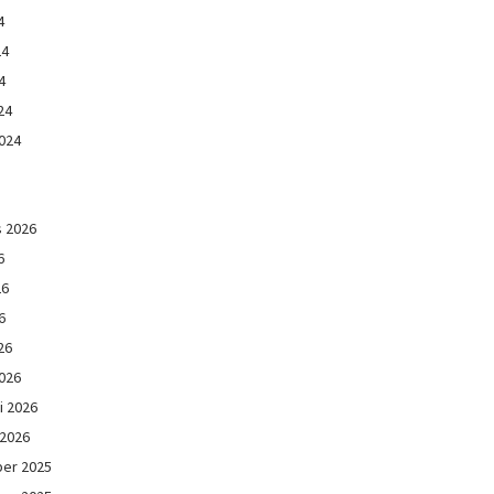
4
24
4
24
024
s 2026
6
26
6
26
026
i 2026
 2026
er 2025