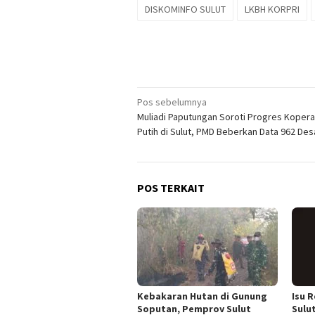
DISKOMINFO SULUT
LKBH KORPRI
Navigasi
Pos sebelumnya
Muliadi Paputungan Soroti Progres Kopera
pos
Putih di Sulut, PMD Beberkan Data 962 Des
POS TERKAIT
Kebakaran Hutan di Gunung
Isu 
Soputan, Pemprov Sulut
Sulut