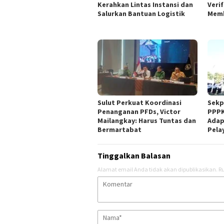
Kerahkan Lintas Instansi dan
Veri
Salurkan Bantuan Logistik
Mem
Sulut Perkuat Koordinasi
Sekp
Penanganan PFDs, Victor
PPPK
Mailangkay: Harus Tuntas dan
Adap
Bermartabat
Pela
Tinggalkan Balasan
Alamat email Anda tidak akan dipublikasikan.
Ru