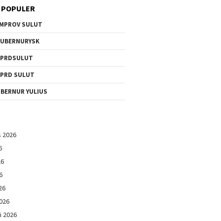
 POPULER
MPROV SULUT
UBERNURYSK
DPRDSULUT
PRD SULUT
BERNUR YULIUS
s 2026
6
26
6
26
026
i 2026