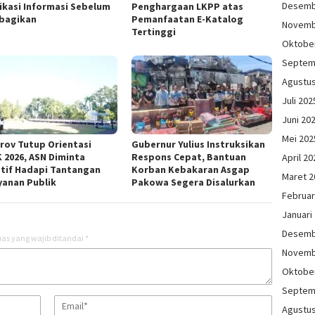
Desemb
fikasi Informasi Sebelum
Penghargaan LKPP atas
bagikan
Pemanfaatan E-Katalog
Novemb
Tertinggi
Oktobe
Septem
Agustu
Juli 202
Juni 20
Mei 202
rov Tutup Orientasi
Gubernur Yulius Instruksikan
 2026, ASN Diminta
Respons Cepat, Bantuan
April 20
tif Hadapi Tantangan
Korban Kebakaran Asgap
Maret 2
yanan Publik
Pakowa Segera Disalurkan
Februar
Januari
Desemb
as yang wajib ditandai
*
Novemb
Oktobe
Septem
Agustu