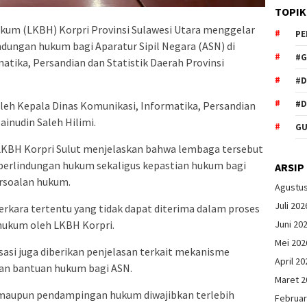
TOPIK
um (LKBH) Korpri Provinsi Sulawesi Utara menggelar
PE
lindungan hukum bagi Aparatur Sipil Negara (ASN) di
#G
atika, Persandian dan Statistik Daerah Provinsi
#
#D
leh Kepala Dinas Komunikasi, Informatika, Persandian
Zainudin Saleh Hilimi.
GU
KBH Korpri Sulut menjelaskan bahwa lembaga tersebut
perlindungan hukum sekaligus kepastian hukum bagi
ARSIP
rsoalan hukum.
Agustu
Juli 202
erkara tertentu yang tidak dapat diterima dalam proses
ukum oleh LKBH Korpri.
Juni 20
Mei 202
sasi juga diberikan penjelasan terkait mekanisme
April 20
an bantuan hukum bagi ASN.
Maret 2
maupun pendampingan hukum diwajibkan terlebih
Februar