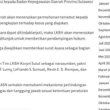
i kepada Badan Kepegawaian Daerah Provinsi Sulawesi
Januari
Desemb
erah akan meneruskan permohonan tersebut kepada
Novemb
pengkajian terhadap kasus yang diajukan.
Oktobe
Septem
kara dapat ditindaklanjuti, maka LKBH akan meneruskan
Agustu
 ditunjuk untuk memberikan pendampingan hukum.
Juli 202
uga diwajibkan memberikan surat kuasa sebagai bagian
Juni 20
Mei 202
an Tim LKBH Korpri Sulut sebagai narasumber, yakni
April 20
. Lumy, Lefrando S. Sumual, Revin E. D. Rompas, dan
Maret 2
Februar
Januari
para ASN semakin memahami mekanisme perlindungan
Desemb
as dan tanggung jawab sesuai ketentuan peraturan
Novemb
Oktobe
Septem