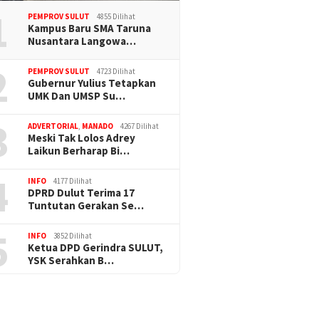
1
PEMPROV SULUT
4855 Dilihat
Kampus Baru SMA Taruna
Nusantara Langowa…
2
PEMPROV SULUT
4723 Dilihat
Gubernur Yulius Tetapkan
UMK Dan UMSP Su…
3
ADVERTORIAL
,
MANADO
4267 Dilihat
Meski Tak Lolos Adrey
Laikun Berharap Bi…
4
INFO
4177 Dilihat
DPRD Dulut Terima 17
Tuntutan Gerakan Se…
5
INFO
3852 Dilihat
Ketua DPD Gerindra SULUT,
YSK Serahkan B…