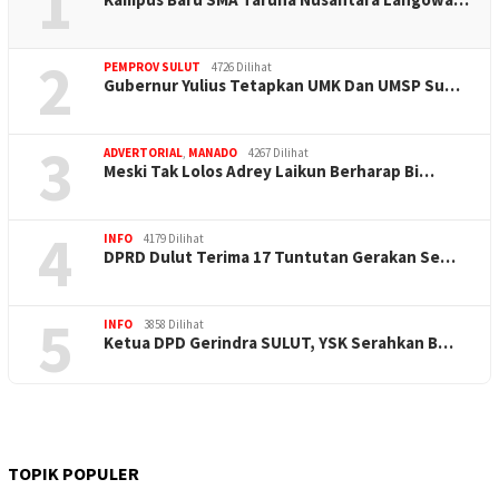
1
2
PEMPROV SULUT
4726 Dilihat
Gubernur Yulius Tetapkan UMK Dan UMSP Su…
3
ADVERTORIAL
,
MANADO
4267 Dilihat
Meski Tak Lolos Adrey Laikun Berharap Bi…
4
INFO
4179 Dilihat
DPRD Dulut Terima 17 Tuntutan Gerakan Se…
5
INFO
3858 Dilihat
Ketua DPD Gerindra SULUT, YSK Serahkan B…
TOPIK POPULER