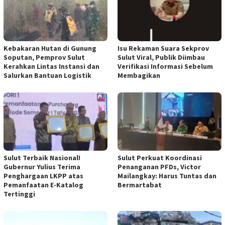
Kebakaran Hutan di Gunung
Isu Rekaman Suara Sekprov
Soputan, Pemprov Sulut
Sulut Viral, Publik Diimbau
Kerahkan Lintas Instansi dan
Verifikasi Informasi Sebelum
Salurkan Bantuan Logistik
Membagikan
Sulut Terbaik Nasional!
Sulut Perkuat Koordinasi
Gubernur Yulius Terima
Penanganan PFDs, Victor
Penghargaan LKPP atas
Mailangkay: Harus Tuntas dan
Pemanfaatan E-Katalog
Bermartabat
Tertinggi