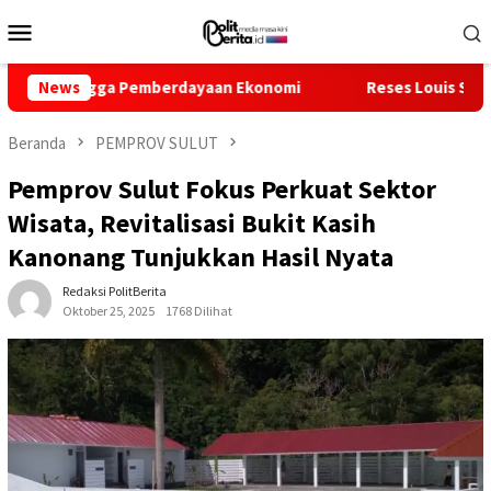
Loncat
Menu
ke
Mobile
konten
gga Pemberdayaan Ekonomi
News
Reses Louis Schramm di Panti
Beranda
PEMPROV SULUT
Pemprov Sulut Fokus Perkuat Sektor
Wisata, Revitalisasi Bukit Kasih
Kanonang Tunjukkan Hasil Nyata
Redaksi PolitBerita
Oktober 25, 2025
1768 Dilihat