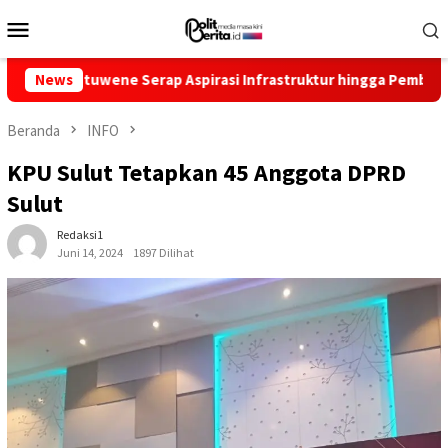
Loncat
Menu
ke
Mobile
konten
ne Serap Aspirasi Infrastruktur hingga Pemberdayaan Ekonomi
News
Beranda
INFO
KPU Sulut Tetapkan 45 Anggota DPRD
Sulut
Redaksi1
Juni 14, 2024
1897 Dilihat