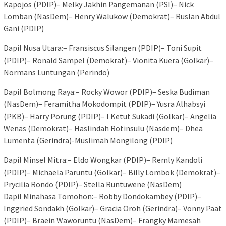
Kapojos (PDIP)– Melky Jakhin Pangemanan (PSI)– Nick
Lomban (NasDem)– Henry Walukow (Demokrat)– Ruslan Abdul
Gani (PDIP)
Dapil Nusa Utara:– Fransiscus Silangen (PDIP)– Toni Supit
(PDIP)– Ronald Sampel (Demokrat)– Vionita Kuera (Golkar)–
Normans Luntungan (Perindo)
Dapil Bolmong Raya:– Rocky Wowor (PDIP)– Seska Budiman
(NasDem)– Feramitha Mokodompit (PDIP)– Yusra Alhabsyi
(PKB)– Harry Porung (PDIP)– I Ketut Sukadi (Golkar)– Angelia
Wenas (Demokrat)– Haslindah Rotinsulu (Nasdem)– Dhea
Lumenta (Gerindra)-Muslimah Mongilong (PDIP)
Dapil Minsel Mitra:– Eldo Wongkar (PDIP)– Remly Kandoli
(PDIP)– Michaela Paruntu (Golkar)– Billy Lombok (Demokrat)–
Prycilia Rondo (PDIP)– Stella Runtuwene (NasDem)
Dapil Minahasa Tomohon:– Robby Dondokambey (PDIP)–
Inggried Sondakh (Golkar)– Gracia Oroh (Gerindra)– Vonny Paat
(PDIP)– Braein Waworuntu (NasDem)– Frangky Mamesah