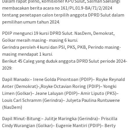
Dalam rapat pleno, komisioner KPU Sulut, Salman Saelangi
membacakan berita acara no 161/PL.01.9-BA/71/2/2024
tentang penetapan calon terpilih anggota DPRD Sulut dalam
pemilihan umum tahun 2024.
PDIP mengunci 19 kursi DPRD Sulut. NasDem, Demokrat,
Golkar meraih masing- masing 6 kursi.
Gerindra peroleh 4 kursi dan PSI, PKS, PKB, Perindo masing-
masing mendapat 1 kursi.
Berikut 45 Caleg yang duduk anggota DPRD Sulut periode 2024-
2029:
Dapil Manado:– Irene Golda Pinontoan (PDIP)– Royke Reynald
Anter (Demokrat)-,Royke Octavian Roring (PDIP)– Yongki
Limen (Golkar)– Jeane Laluyan (PDIP)– Amir Liputo (PKS)–
Louis Carl Schramm (Gerindra)– Julyeta Paulina Runtuwene
(NasDem)
Dapil Minut-Bitung:– Julitje Maringka (Gerindra)– Priscilla
Cindy Wurangian (Golkar)– Eugenie Mantiri (PDIP)– Berty