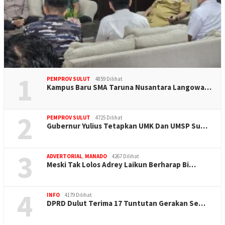
1
PEMPROV SULUT
4859 Dilihat
Kampus Baru SMA Taruna Nusantara Langowa…
2
PEMPROV SULUT
4725 Dilihat
Gubernur Yulius Tetapkan UMK Dan UMSP Su…
3
ADVERTORIAL
,
MANADO
4267 Dilihat
Meski Tak Lolos Adrey Laikun Berharap Bi…
4
INFO
4179 Dilihat
DPRD Dulut Terima 17 Tuntutan Gerakan Se…