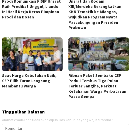
Prodi Komunikasi FISIP Unsrat
Unsrat dan Kodam
Raih Predikat Unggul, Liando :
XIII/Merdeka Berangkatkan
Ini Hasil Kerja Keras Pimpinan
KKN Tematik ke Miangas,
Prodi dan Dosen
Wujudkan Program Nyata
Pascakunjungan Presiden
Prabowo
Saat Harga Kebutuhan Naik,
Ribuan Paket Sembako CEP
CEP Pilih Turun Langsung
Peduli Tembus Tiga Pulau
Membantu Warga
Terluar Sangihe, Perkuat
Ketahanan Warga Perbatasan
Pasca Gempa
Tinggalkan Balasan
Alamat email Anda tidak akan dipublikasikan.
Ruas yang wajib ditandai
*