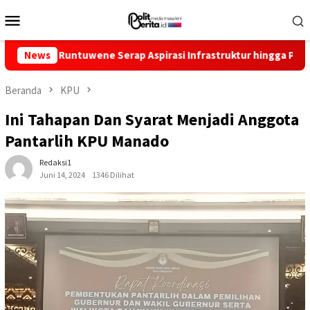
Loncat
Menu
ke
Mobile
konten
Runtuwene Serap Aspirasi Infrastruktur hingga Pemberdayaan Ek
News
Beranda
KPU
Ini Tahapan Dan Syarat Menjadi Anggota
Pantarlih KPU Manado
Redaksi1
Juni 14, 2024
1346 Dilihat