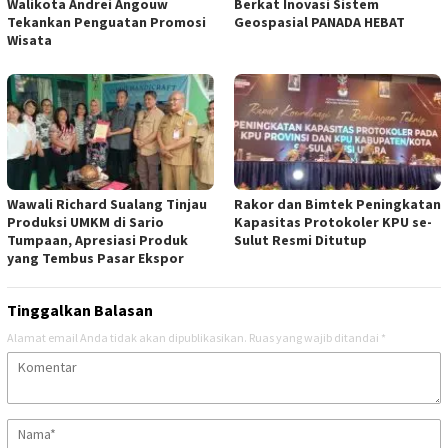
Walikota Andrei Angouw
Berkat Inovasi Sistem
Tekankan Penguatan Promosi
Geospasial PANADA HEBAT
Wisata
Wawali Richard Sualang Tinjau
Rakor dan Bimtek Peningkatan
Produksi UMKM di Sario
Kapasitas Protokoler KPU se-
Tumpaan, Apresiasi Produk
Sulut Resmi Ditutup
yang Tembus Pasar Ekspor
Tinggalkan Balasan
Alamat email Anda tidak akan dipublikasikan.
Ruas yang wajib ditandai
*