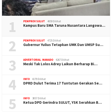
1
PEMPROV SULUT
4859 Dilihat
Kampus Baru SMA Taruna Nusantara Langowa…
2
PEMPROV SULUT
4725 Dilihat
Gubernur Yulius Tetapkan UMK Dan UMSP Su…
3
ADVERTORIAL
,
MANADO
4267 Dilihat
Meski Tak Lolos Adrey Laikun Berharap Bi…
4
INFO
4179 Dilihat
DPRD Dulut Terima 17 Tuntutan Gerakan Se…
5
INFO
3857 Dilihat
Ketua DPD Gerindra SULUT, YSK Serahkan B…