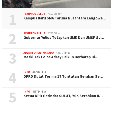
1
PEMPROV SULUT
4859 Dilihat
Kampus Baru SMA Taruna Nusantara Langowa…
2
PEMPROV SULUT
4725 Dilihat
Gubernur Yulius Tetapkan UMK Dan UMSP Su…
3
ADVERTORIAL
,
MANADO
4267 Dilihat
Meski Tak Lolos Adrey Laikun Berharap Bi…
4
INFO
4179 Dilihat
DPRD Dulut Terima 17 Tuntutan Gerakan Se…
5
INFO
3857 Dilihat
Ketua DPD Gerindra SULUT, YSK Serahkan B…