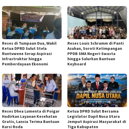
Reses di Tumpaan Dua, Wakil
Reses Louis Schramm di Panti
Ketua DPRD Sulut Stela
Asuhan, Soroti Ketimpangan
Runtuwene Serap Aspirasi
PPDB SMA Negeri-Swasta
Infrastruktur hingga
hingga Salurkan Bantuan
Pemberdayaan Ekonomi
Keyboard
Reses Dhea Lumenta di Poigar
Ketua DPRD Sulut Bersama
Hadirkan Layanan Kesehatan
Legislator Dapil Nusa Utara
Gratis, Lansia Terima Bantuan
Jemput Aspirasi Masyarakat di
Kursi Roda
Tiga Kabupaten