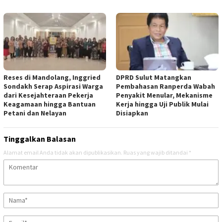
Reses di Mandolang, Inggried
DPRD Sulut Matangkan
Sondakh Serap Aspirasi Warga
Pembahasan Ranperda Wabah
dari Kesejahteraan Pekerja
Penyakit Menular, Mekanisme
Keagamaan hingga Bantuan
Kerja hingga Uji Publik Mulai
Petani dan Nelayan
Disiapkan
Tinggalkan Balasan
Alamat email Anda tidak akan dipublikasikan.
Ruas yang wajib ditandai
*