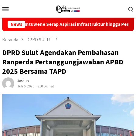
Loncat
Menu
ke
Mobile
konten
ntuwene Serap Aspirasi Infrastruktur hingga Pemberdayaan Ekon
News
Beranda
DPRD SULUT
DPRD Sulut Agendakan Pembahasan
Ranperda Pertanggungjawaban APBD
2025 Bersama TAPD
Joshua
Juli 6, 2026
810 Dilihat