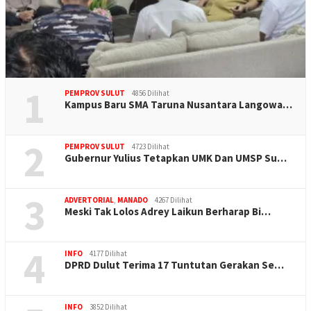
1
PEMPROV SULUT
4856 Dilihat
Kampus Baru SMA Taruna Nusantara Langowa…
2
PEMPROV SULUT
4723 Dilihat
Gubernur Yulius Tetapkan UMK Dan UMSP Su…
3
ADVERTORIAL
,
MANADO
4267 Dilihat
Meski Tak Lolos Adrey Laikun Berharap Bi…
4
INFO
4177 Dilihat
DPRD Dulut Terima 17 Tuntutan Gerakan Se…
INFO
3852 Dilihat