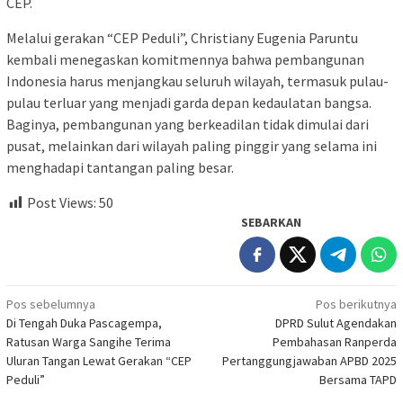
CEP.
Melalui gerakan “CEP Peduli”, Christiany Eugenia Paruntu
kembali menegaskan komitmennya bahwa pembangunan
Indonesia harus menjangkau seluruh wilayah, termasuk pulau-
pulau terluar yang menjadi garda depan kedaulatan bangsa.
Baginya, pembangunan yang berkeadilan tidak dimulai dari
pusat, melainkan dari wilayah paling pinggir yang selama ini
menghadapi tantangan paling besar.
Post Views:
50
SEBARKAN
Navigasi
Pos sebelumnya
Pos berikutnya
Di Tengah Duka Pascagempa,
DPRD Sulut Agendakan
pos
Ratusan Warga Sangihe Terima
Pembahasan Ranperda
Uluran Tangan Lewat Gerakan “CEP
Pertanggungjawaban APBD 2025
Peduli”
Bersama TAPD