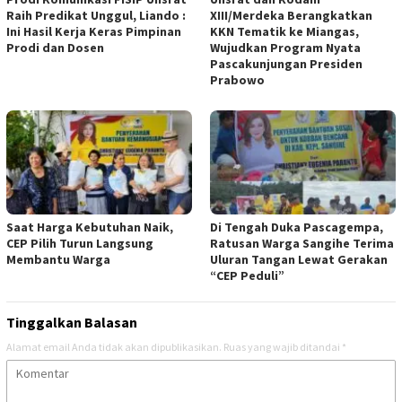
Raih Predikat Unggul, Liando :
XIII/Merdeka Berangkatkan
Ini Hasil Kerja Keras Pimpinan
KKN Tematik ke Miangas,
Prodi dan Dosen
Wujudkan Program Nyata
Pascakunjungan Presiden
Prabowo
Saat Harga Kebutuhan Naik,
Di Tengah Duka Pascagempa,
CEP Pilih Turun Langsung
Ratusan Warga Sangihe Terima
Membantu Warga
Uluran Tangan Lewat Gerakan
“CEP Peduli”
Tinggalkan Balasan
Alamat email Anda tidak akan dipublikasikan.
Ruas yang wajib ditandai
*