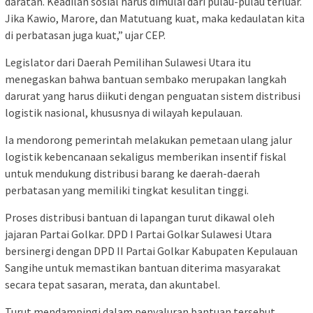
daratan. Keadilan sosial harus dimulai dari pulau-pulau terluar.
Jika Kawio, Marore, dan Matutuang kuat, maka kedaulatan kita
di perbatasan juga kuat,” ujar CEP.
Legislator dari Daerah Pemilihan Sulawesi Utara itu
menegaskan bahwa bantuan sembako merupakan langkah
darurat yang harus diikuti dengan penguatan sistem distribusi
logistik nasional, khususnya di wilayah kepulauan.
Ia mendorong pemerintah melakukan pemetaan ulang jalur
logistik kebencanaan sekaligus memberikan insentif fiskal
untuk mendukung distribusi barang ke daerah-daerah
perbatasan yang memiliki tingkat kesulitan tinggi.
Proses distribusi bantuan di lapangan turut dikawal oleh
jajaran Partai Golkar. DPD I Partai Golkar Sulawesi Utara
bersinergi dengan DPD II Partai Golkar Kabupaten Kepulauan
Sangihe untuk memastikan bantuan diterima masyarakat
secara tepat sasaran, merata, dan akuntabel.
Turut mendampingi dalam penyaluran bantuan tersebut,