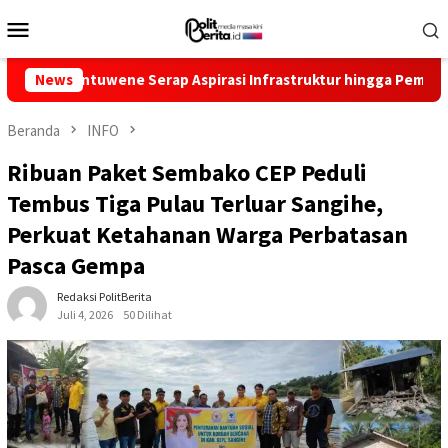
Loncat
Menu
ke
Mobile
konten
uwene Serap Aspirasi Infrastruktur hingga Pemberdayaan Ekono
News
Beranda
INFO
Ribuan Paket Sembako CEP Peduli
Tembus Tiga Pulau Terluar Sangihe,
Perkuat Ketahanan Warga Perbatasan
Pasca Gempa
Redaksi PolitBerita
Juli 4, 2026
50 Dilihat