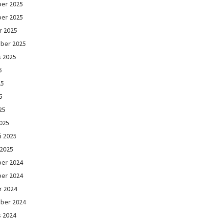
er 2025
er 2025
r 2025
ber 2025
s 2025
5
25
5
25
025
i 2025
 2025
er 2024
er 2024
r 2024
ber 2024
s 2024