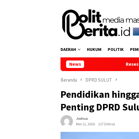
Loncat
ke
konten
DAERAH
HUKUM
POLITIK
PEM
News
Reses di Tumpaan Dua, Wakil
Beranda
DPRD SULUT
Pendidikan hingga
Penting DPRD Sulu
Joshua
Mei 11, 2026
117 Dilihat