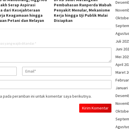
Desemb
akh Serap Aspirasi
Pembahasan Ranperda Wabah
Novemb
a dari Kesejahteraan
Penyakit Menular, Mekanisme
rja Keagamaan hingga
Kerja hingga Uji Publik Mulai
Oktobe
uan Petani dan Nelayan
Disiapkan
Septem
Agustu
Juli 202
as yang wajib ditandai
*
Juni 20
Mei 202
April 20
Maret 2
Februar
Januari
Desemb
a pada peramban ini untuk komentar saya berikutnya.
Novemb
Oktobe
Septem
Agustu