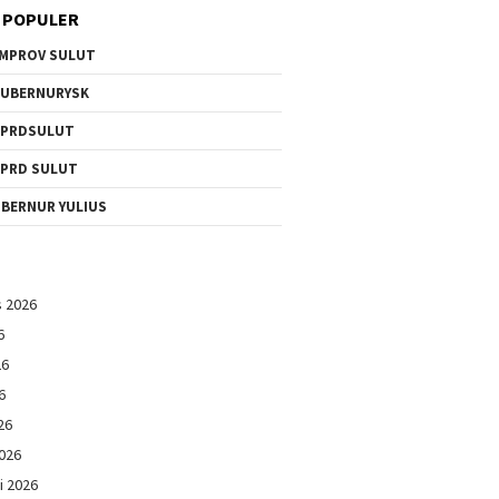
 POPULER
MPROV SULUT
UBERNURYSK
DPRDSULUT
PRD SULUT
BERNUR YULIUS
s 2026
6
26
6
26
026
i 2026