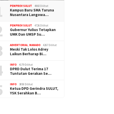
1
PEMPROV SULUT
4860 Dilihat
Kampus Baru SMA Taruna
Nusantara Langowa…
2
PEMPROV SULUT
4726 Dilihat
Gubernur Yulius Tetapkan
UMK Dan UMSP Su…
3
ADVERTORIAL
,
MANADO
4267 Dilihat
Meski Tak Lolos Adrey
Laikun Berharap Bi…
4
INFO
4179 Dilihat
DPRD Dulut Terima 17
Tuntutan Gerakan Se…
5
INFO
3858 Dilihat
Ketua DPD Gerindra SULUT,
YSK Serahkan B…