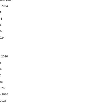
s 2024
4
24
4
24
024
s 2026
6
26
6
26
026
i 2026
 2026