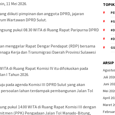
in, 11 Mei 2026.
TOPIK
PE
yang diikuti pimpinan dan anggota DPRD, jajaran
orum Wartawan DPRD Sulut.
#G
angsung pukul 08.30 WITA di Ruang Rapat Paripurna DPRD
#
#D
akan menggelar Rapat Dengar Pendapat (RDP) bersama
GU
enaga Kerja dan Transmigrasi Daerah Provinsi Sulawesi
ARSIP
WITA di Ruang Rapat Komisi IV itu difokuskan pada
Agustu
lan I Tahun 2026.
Juli 202
Juni 20
uju pada agenda Komisi III DPRD Sulut yang akan
n persoalan lahan terdampak pembangunan Jalan Tol
Mei 202
April 20
Maret 2
ung pukul 14.00 WITA di Ruang Rapat Komisi III dengan
Februar
itmen (PPK) Pengadaan Jalan Tol Manado-Bitung,