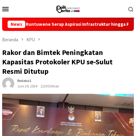
Loncat
Menu
ke
Mobile
konten
a Runtuwene Serap Aspirasi Infrastruktur hingga Pemberdayaan 
News
Beranda
KPU
Rakor dan Bimtek Peningkatan
Kapasitas Protokoler KPU se-Sulut
Resmi Ditutup
Redaksi1
Juni 29, 2024
1229 Dilihat