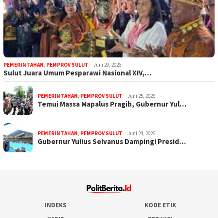
PEMERINTAHAN
,
PEMPROV SULUT
Juni 29, 2026
Sulut Juara Umum Pesparawi Nasional XIV,…
PEMERINTAHAN
,
PEMPROV SULUT
Juni 25, 2026
Temui Massa Mapalus Pragib, Gubernur Yul…
PEMERINTAHAN
,
PEMPROV SULUT
Juni 24, 2026
Gubernur Yulius Selvanus Dampingi Presid…
INDEKS
KODE ETIK