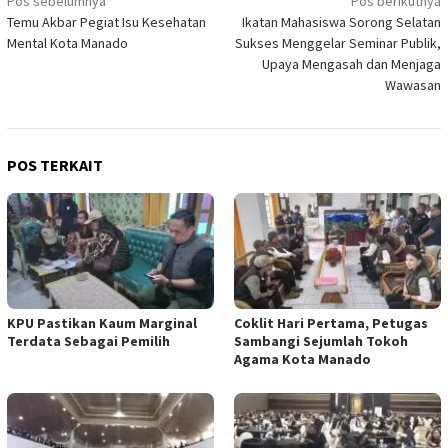
Navigasi
Pos sebelumnya
Pos berikutnya
Temu Akbar Pegiat Isu Kesehatan
Ikatan Mahasiswa Sorong Selatan
pos
Mental Kota Manado
Sukses Menggelar Seminar Publik,
Upaya Mengasah dan Menjaga
Wawasan
POS TERKAIT
KPU Pastikan Kaum Marginal
Coklit Hari Pertama, Petugas
Terdata Sebagai Pemilih
Sambangi Sejumlah Tokoh
Agama Kota Manado