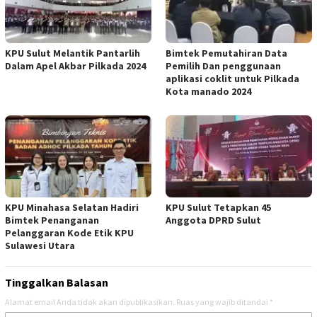
KPU Sulut Melantik Pantarlih
Bimtek Pemutahiran Data
Dalam Apel Akbar Pilkada 2024
Pemilih Dan penggunaan
aplikasi coklit untuk Pilkada
Kota manado 2024
KPU Minahasa Selatan Hadiri
KPU Sulut Tetapkan 45
Bimtek Penanganan
Anggota DPRD Sulut
Pelanggaran Kode Etik KPU
Sulawesi Utara
Tinggalkan Balasan
Alamat email Anda tidak akan dipublikasikan.
Ruas yang wajib ditandai
*