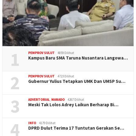
1
PEMPROV SULUT
4859 Dilihat
Kampus Baru SMA Taruna Nusantara Langowa…
2
PEMPROV SULUT
4723 Dilihat
Gubernur Yulius Tetapkan UMK Dan UMSP Su…
3
ADVERTORIAL
,
MANADO
4267 Dilihat
Meski Tak Lolos Adrey Laikun Berharap Bi…
4
INFO
4179 Dilihat
DPRD Dulut Terima 17 Tuntutan Gerakan Se…