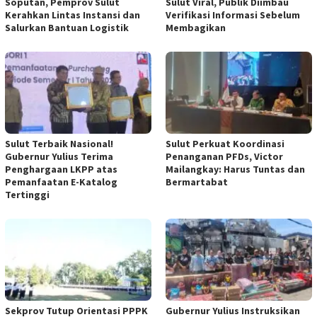
Soputan, Pemprov Sulut
Sulut Viral, Publik Diimbau
Kerahkan Lintas Instansi dan
Verifikasi Informasi Sebelum
Salurkan Bantuan Logistik
Membagikan
Sulut Terbaik Nasional!
Sulut Perkuat Koordinasi
Gubernur Yulius Terima
Penanganan PFDs, Victor
Penghargaan LKPP atas
Mailangkay: Harus Tuntas dan
Pemanfaatan E-Katalog
Bermartabat
Tertinggi
Sekprov Tutup Orientasi PPPK
Gubernur Yulius Instruksikan