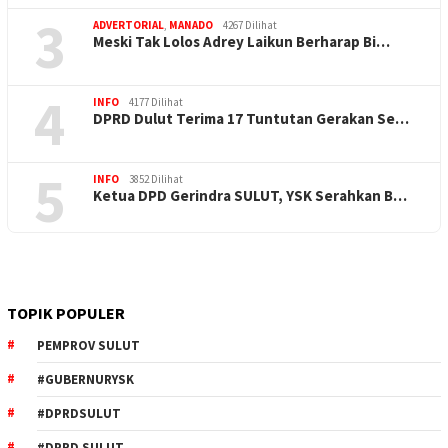
3
ADVERTORIAL
,
MANADO
4267 Dilihat
Meski Tak Lolos Adrey Laikun Berharap Bi…
4
INFO
4177 Dilihat
DPRD Dulut Terima 17 Tuntutan Gerakan Se…
5
INFO
3852 Dilihat
Ketua DPD Gerindra SULUT, YSK Serahkan B…
TOPIK POPULER
PEMPROV SULUT
#GUBERNURYSK
#DPRDSULUT
#DPRD SULUT