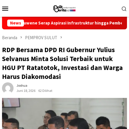
Loncat
Menu
ke
Mobile
konten
ene Serap Aspirasi Infrastruktur hingga Pemberdayaan Ekonomi
News
Beranda
PEMPROV SULUT
RDP Bersama DPD RI Gubernur Yulius
Selvanus Minta Solusi Terbaik untuk
HGU PT Ratatotok, Investasi dan Warga
Harus Diakomodasi
Joshua
Juni 18, 2026
62 Dilihat