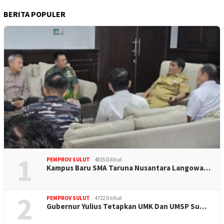
BERITA POPULER
1
PEMPROV SULUT
4855 Dilihat
Kampus Baru SMA Taruna Nusantara Langowa…
2
PEMPROV SULUT
4722 Dilihat
Gubernur Yulius Tetapkan UMK Dan UMSP Su…