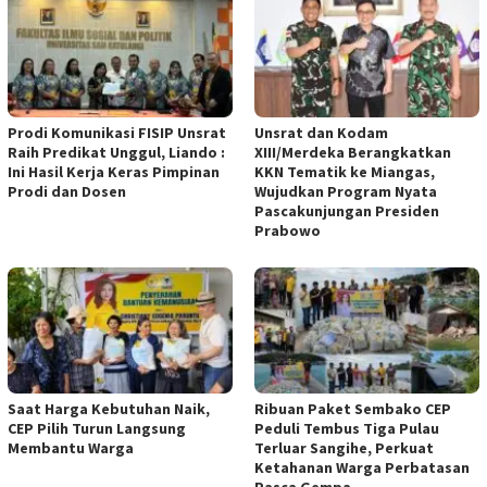
Prodi Komunikasi FISIP Unsrat
Unsrat dan Kodam
Raih Predikat Unggul, Liando :
XIII/Merdeka Berangkatkan
Ini Hasil Kerja Keras Pimpinan
KKN Tematik ke Miangas,
Prodi dan Dosen
Wujudkan Program Nyata
Pascakunjungan Presiden
Prabowo
Saat Harga Kebutuhan Naik,
Ribuan Paket Sembako CEP
CEP Pilih Turun Langsung
Peduli Tembus Tiga Pulau
Membantu Warga
Terluar Sangihe, Perkuat
Ketahanan Warga Perbatasan