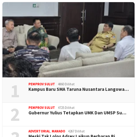
1
PEMPROV SULUT
4860 Dilihat
Kampus Baru SMA Taruna Nusantara Langowa…
2
PEMPROV SULUT
4725 Dilihat
Gubernur Yulius Tetapkan UMK Dan UMSP Su…
ADVERTORIAL
,
MANADO
4267 Dilihat
Meski Tak Lolos Adrey Laikun Berharap Bi…