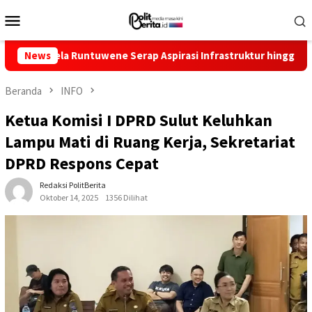
Loncat
Menu
ke
Mobile
konten
la Runtuwene Serap Aspirasi Infrastruktur hingga Pemberdayaan
News
Beranda
INFO
Ketua Komisi I DPRD Sulut Keluhkan
Lampu Mati di Ruang Kerja, Sekretariat
DPRD Respons Cepat
Redaksi PolitBerita
Oktober 14, 2025
1356 Dilihat