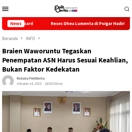
Loncat
Menu
ke
Mobile
konten
ard
News
Reses Dhea Lumenta di Poigar Hadirkan Layanan Kese
Beranda
INFO
Braien Waworuntu Tegaskan
Penempatan ASN Harus Sesuai Keahlian,
Bukan Faktor Kedekatan
Redaksi PolitBerita
Oktober 14, 2025
1818 Dilihat