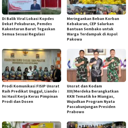
Di Balik Viral Lokasi Kopdes
Meringankan Beban Korban
Dekat Pekuburan, Pemdes
Kebakaran, CEP Salurkan
Kakenturan Barat Tegaskan
Bantuan Sembako untuk
Semua Sesuai Regulasi
Warga Terdampak di Aspol
Pakowa
Prodi Komunikasi FISIP Unsrat
Unsrat dan Kodam
Raih Predikat Unggul, Liando :
XIII/Merdeka Berangkatkan
Ini Hasil Kerja Keras Pimpinan
KKN Tematik ke Miangas,
Prodi dan Dosen
Wujudkan Program Nyata
Pascakunjungan Presiden
Prabowo