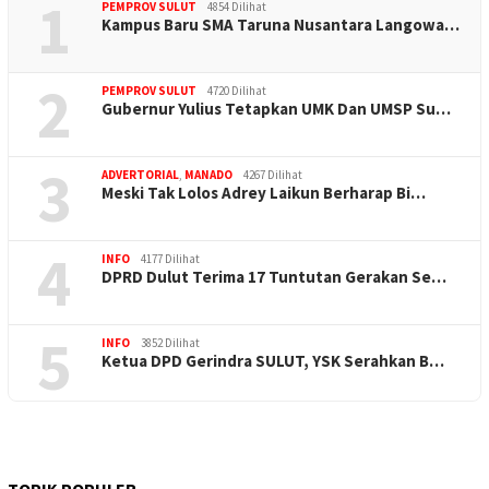
1
PEMPROV SULUT
4854 Dilihat
Kampus Baru SMA Taruna Nusantara Langowa…
2
PEMPROV SULUT
4720 Dilihat
Gubernur Yulius Tetapkan UMK Dan UMSP Su…
3
ADVERTORIAL
,
MANADO
4267 Dilihat
Meski Tak Lolos Adrey Laikun Berharap Bi…
4
INFO
4177 Dilihat
DPRD Dulut Terima 17 Tuntutan Gerakan Se…
5
INFO
3852 Dilihat
Ketua DPD Gerindra SULUT, YSK Serahkan B…