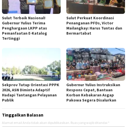
Sulut Terbaik Nasional!
Sulut Perkuat Koordinasi
Gubernur Yulius Terima
Penanganan PFDs, Victor
Penghargaan LKPP atas
Mailangkay: Harus Tuntas dan
Pemanfaatan E-Katalog
Bermartabat
Tertinggi
Sekprov Tutup Orientasi PPPK
Gubernur Yulius Instruksikan
2026, ASN Diminta Adaptif
Respons Cepat, Bantuan
Hadapi Tantangan Pelayanan
Korban Kebakaran Asgap
Publik
Pakowa Segera Disalurkan
Tinggalkan Balasan
Alamat email Anda tidak akan dipublikasikan.
Ruas yang wajib ditandai
*