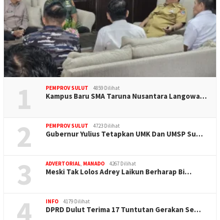
1
PEMPROV SULUT
4859 Dilihat
Kampus Baru SMA Taruna Nusantara Langowa…
2
PEMPROV SULUT
4723 Dilihat
Gubernur Yulius Tetapkan UMK Dan UMSP Su…
3
ADVERTORIAL
,
MANADO
4267 Dilihat
Meski Tak Lolos Adrey Laikun Berharap Bi…
4
INFO
4179 Dilihat
DPRD Dulut Terima 17 Tuntutan Gerakan Se…