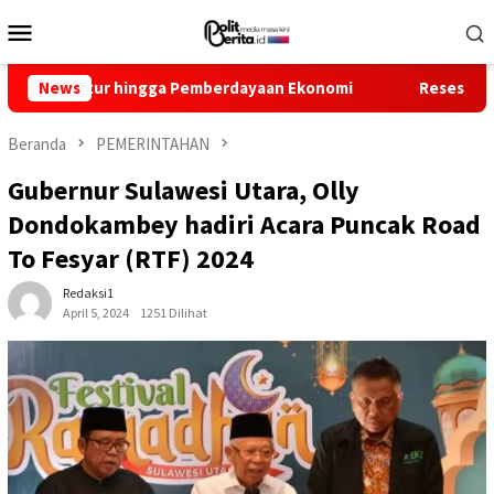
Loncat
Menu
ke
Mobile
konten
tur hingga Pemberdayaan Ekonomi
News
Reses Louis Schramm d
Beranda
PEMERINTAHAN
Gubernur Sulawesi Utara, Olly
Dondokambey hadiri Acara Puncak Road
To Fesyar (RTF) 2024
Redaksi1
April 5, 2024
1251 Dilihat