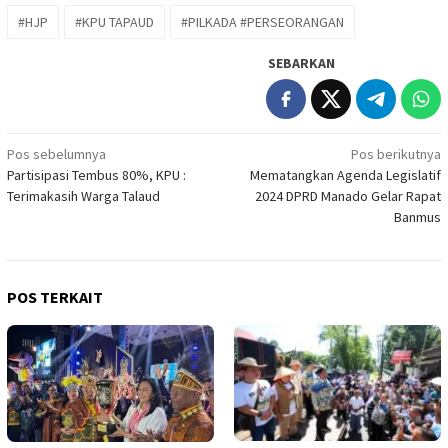
#HJP
#KPU TAPAUD
#PILKADA #PERSEORANGAN
SEBARKAN
Navigasi
Pos sebelumnya
Pos berikutnya
Partisipasi Tembus 80%, KPU :
Mematangkan Agenda Legislatif
pos
Terimakasih Warga Talaud
2024 DPRD Manado Gelar Rapat
Banmus
POS TERKAIT