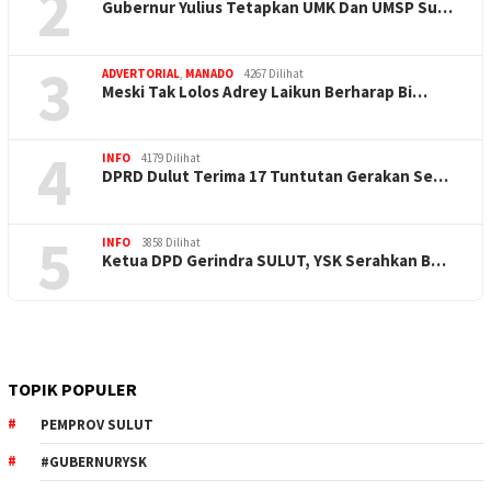
2
Gubernur Yulius Tetapkan UMK Dan UMSP Su…
3
ADVERTORIAL
,
MANADO
4267 Dilihat
Meski Tak Lolos Adrey Laikun Berharap Bi…
4
INFO
4179 Dilihat
DPRD Dulut Terima 17 Tuntutan Gerakan Se…
5
INFO
3858 Dilihat
Ketua DPD Gerindra SULUT, YSK Serahkan B…
TOPIK POPULER
PEMPROV SULUT
#GUBERNURYSK