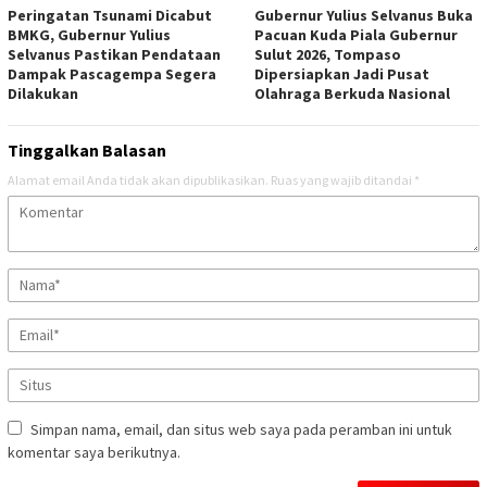
Peringatan Tsunami Dicabut
Gubernur Yulius Selvanus Buka
BMKG, Gubernur Yulius
Pacuan Kuda Piala Gubernur
Selvanus Pastikan Pendataan
Sulut 2026, Tompaso
Dampak Pascagempa Segera
Dipersiapkan Jadi Pusat
Dilakukan
Olahraga Berkuda Nasional
Tinggalkan Balasan
Alamat email Anda tidak akan dipublikasikan.
Ruas yang wajib ditandai
*
Simpan nama, email, dan situs web saya pada peramban ini untuk
komentar saya berikutnya.