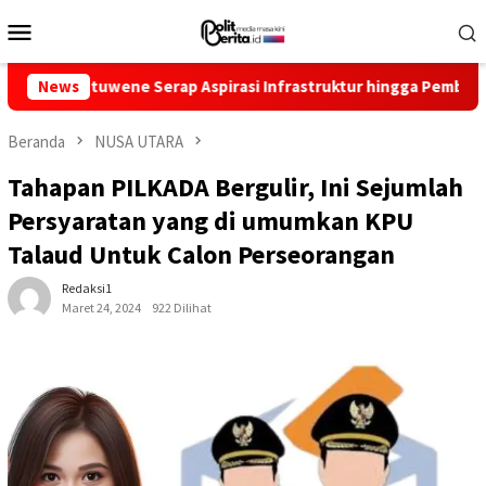
Loncat
Menu
ke
Mobile
konten
tuwene Serap Aspirasi Infrastruktur hingga Pemberdayaan Ekon
News
Beranda
NUSA UTARA
Tahapan PILKADA Bergulir, Ini Sejumlah
Persyaratan yang di umumkan KPU
Talaud Untuk Calon Perseorangan
Redaksi1
Maret 24, 2024
922 Dilihat