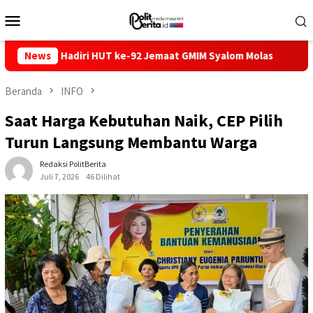
Loncat
Menu
ke
Mobile
konten
n Hadiri HUT ke-92 Jemaat GMIM Syalom Molas
News
KUA-PPAS 20
Beranda
INFO
Saat Harga Kebutuhan Naik, CEP Pilih
Turun Langsung Membantu Warga
Redaksi PolitBerita
Juli 7, 2026
46 Dilihat