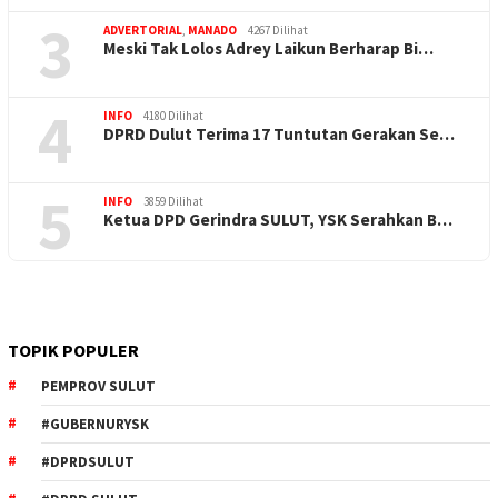
3
ADVERTORIAL
,
MANADO
4267 Dilihat
Meski Tak Lolos Adrey Laikun Berharap Bi…
4
INFO
4180 Dilihat
DPRD Dulut Terima 17 Tuntutan Gerakan Se…
5
INFO
3859 Dilihat
Ketua DPD Gerindra SULUT, YSK Serahkan B…
TOPIK POPULER
PEMPROV SULUT
#GUBERNURYSK
#DPRDSULUT