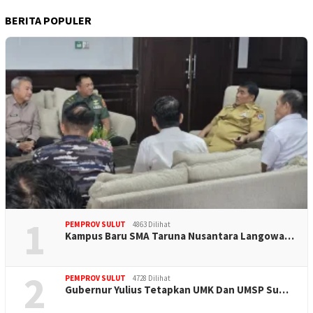
BERITA POPULER
1
PEMPROV SULUT
4863 Dilihat
Kampus Baru SMA Taruna Nusantara Langowa…
2
PEMPROV SULUT
4728 Dilihat
Gubernur Yulius Tetapkan UMK Dan UMSP Su…