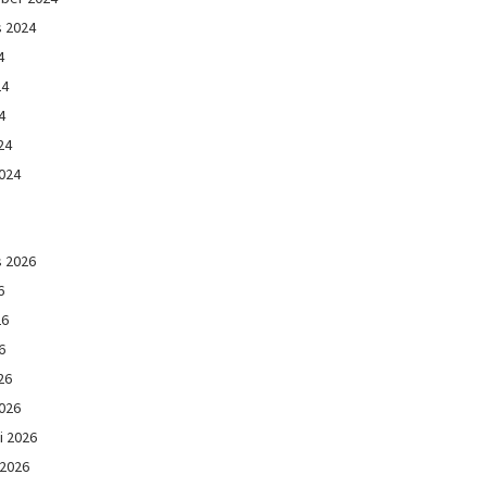
s 2024
4
24
4
24
024
s 2026
6
26
6
26
026
i 2026
 2026