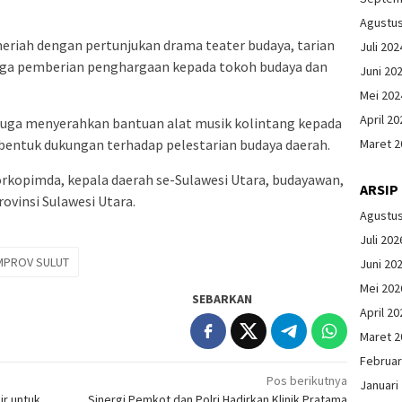
Agustu
riah dengan pertunjukan drama teater budaya, tarian
Juli 202
ingga pemberian penghargaan kepada tokoh budaya dan
Juni 20
Mei 202
April 20
 juga menyerahkan bantuan alat musik kolintang kepada
 bentuk dukungan terhadap pelestarian budaya daerah.
Maret 2
Forkopimda, kepala daerah se-Sulawesi Utara, budayawan,
ARSIP
ovinsi Sulawesi Utara.
Agustu
Juli 202
MPROV SULUT
Juni 20
Mei 202
SEBARKAN
April 20
Maret 2
Februar
Pos berikutnya
Januari
ir untuk
Sinergi Pemkot dan Polri Hadirkan Klinik Pratama