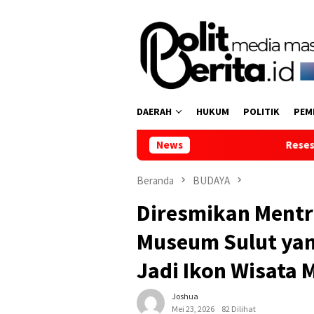
Loncat
ke
konten
DAERAH
HUKUM
POLITIK
PEM
News
Reses di Tumpaan Dua, Waki
Beranda
BUDAYA
Diresmikan Mentr
Museum Sulut yan
Jadi Ikon Wisata 
Joshua
Mei 23, 2026
82 Dilihat