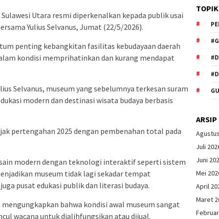
TOPIK
ulawesi Utara resmi diperkenalkan kepada publik usai
PE
ersama Yulius Selvanus, Jumat (22/5/2026).
#G
um penting kebangkitan fasilitas kebudayaan daerah
dalam kondisi memprihatinkan dan kurang mendapat
#
#D
lius Selvanus, museum yang sebelumnya terkesan suram
GU
edukasi modern dan destinasi wisata budaya berbasis
ARSIP
 sejak pertengahan 2025 dengan pembenahan total pada
Agustu
Juli 202
Juni 20
in modern dengan teknologi interaktif seperti sistem
, menjadikan museum tidak lagi sekadar tempat
Mei 202
uga pusat edukasi publik dan literasi budaya.
April 20
Maret 2
s mengungkapkan bahwa kondisi awal museum sangat
Februar
l wacana untuk dialihfungsikan atau dijual.