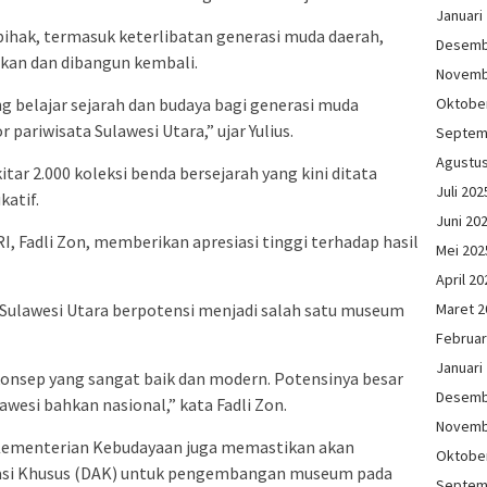
Januari
ihak, termasuk keterlibatan generasi muda daerah,
Desemb
kan dan dibangun kembali.
Novemb
g belajar sejarah dan budaya bagi generasi muda
Oktobe
pariwisata Sulawesi Utara,” ujar Yulius.
Septem
Agustu
ar 2.000 koleksi benda bersejarah yang kini ditata
Juli 202
atif.
Juni 20
, Fadli Zon, memberikan apresiasi tinggi terhadap hasil
Mei 202
April 20
ulawesi Utara berpotensi menjadi salah satu museum
Maret 2
Februar
Januari
konsep yang sangat baik dan modern. Potensinya besar
Desemb
wesi bahkan nasional,” kata Fadli Zon.
Novemb
 Kementerian Kebudayaan juga memastikan akan
Oktobe
asi Khusus (DAK) untuk pengembangan museum pada
Septem