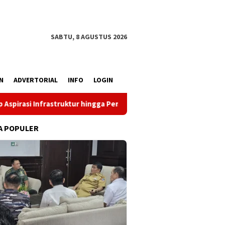
SABTU, 8 AGUSTUS 2026
N
ADVERTORIAL
INFO
LOGIN
tur hingga Pemberdayaan Ekonomi
Reses Louis Schramm d
A POPULER