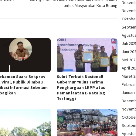
Desemb
untuk Masyarakat Kota Bitung
Novemb
Oktobe
Septem
Agustu
Juli 202
Juni 20
Mei 202
April 20
Maret 2
Rekaman Suara Sekprov
Sulut Terbaik Nasional!
 Viral, Publik Diimbau
Gubernur Yulius Terima
Februar
fikasi Informasi Sebelum
Penghargaan LKPP atas
Januari
bagikan
Pemanfaatan E-Katalog
Tertinggi
Desemb
Novemb
Oktobe
Septem
Agustu