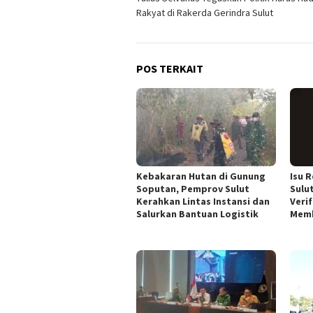
pos
Rakyat di Rakerda Gerindra Sulut
POS TERKAIT
Kebakaran Hutan di Gunung
Isu 
Soputan, Pemprov Sulut
Sulut
Kerahkan Lintas Instansi dan
Veri
Salurkan Bantuan Logistik
Mem