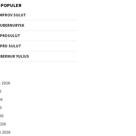
 POPULER
MPROV SULUT
UBERNURYSK
DPRDSULUT
PRD SULUT
BERNUR YULIUS
s 2026
6
26
6
26
026
i 2026