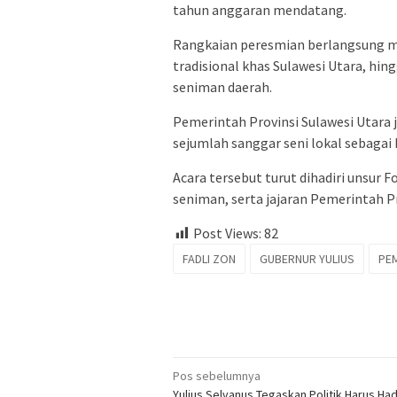
tahun anggaran mendatang.
Rangkaian peresmian berlangsung me
tradisional khas Sulawesi Utara, h
seniman daerah.
Pemerintah Provinsi Sulawesi Utara
sejumlah sanggar seni lokal sebagai
Acara tersebut turut dihadiri unsur 
seniman, serta jajaran Pemerintah Pr
Post Views:
82
FADLI ZON
GUBERNUR YULIUS
PE
Navigasi
Pos sebelumnya
Yulius Selvanus Tegaskan Politik Harus Had