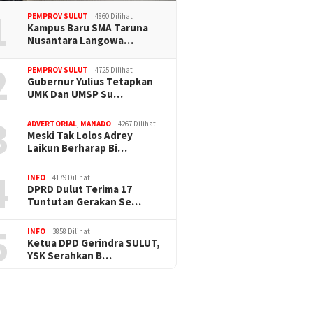
1
PEMPROV SULUT
4860 Dilihat
Kampus Baru SMA Taruna
Nusantara Langowa…
2
PEMPROV SULUT
4725 Dilihat
Gubernur Yulius Tetapkan
UMK Dan UMSP Su…
3
ADVERTORIAL
,
MANADO
4267 Dilihat
Meski Tak Lolos Adrey
Laikun Berharap Bi…
4
INFO
4179 Dilihat
DPRD Dulut Terima 17
Tuntutan Gerakan Se…
5
INFO
3858 Dilihat
Ketua DPD Gerindra SULUT,
YSK Serahkan B…