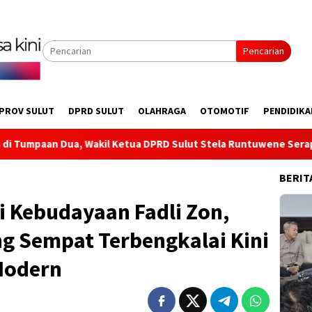
Pencarian
PROV SULUT
DPRD SULUT
OLAHRAGA
OTOMOTIF
PENDIDIKA
l Ketua DPRD Sulut Stela Runtuwene Serap Aspirasi Infrastruk
BERIT
i Kebudayaan Fadli Zon,
g Sempat Terbengkalai Kini
Modern