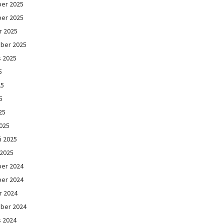
er 2025
er 2025
r 2025
ber 2025
s 2025
5
25
5
25
025
i 2025
 2025
er 2024
er 2024
r 2024
ber 2024
s 2024