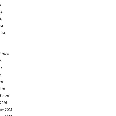
4
24
4
24
024
s 2026
6
26
6
26
026
i 2026
 2026
er 2025