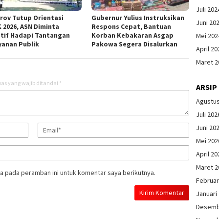
Juli 202
rov Tutup Orientasi
Gubernur Yulius Instruksikan
Juni 20
 2026, ASN Diminta
Respons Cepat, Bantuan
tif Hadapi Tantangan
Korban Kebakaran Asgap
Mei 202
yanan Publik
Pakowa Segera Disalurkan
April 20
Maret 2
as yang wajib ditandai
*
ARSIP
Agustu
Juli 202
Juni 20
Mei 202
April 20
Maret 2
a pada peramban ini untuk komentar saya berikutnya.
Februar
Januari
Desemb