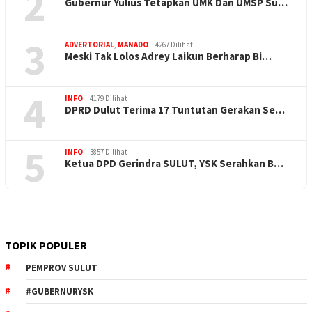
2
Gubernur Yulius Tetapkan UMK Dan UMSP Su…
3
ADVERTORIAL
,
MANADO
4267 Dilihat
Meski Tak Lolos Adrey Laikun Berharap Bi…
4
INFO
4179 Dilihat
DPRD Dulut Terima 17 Tuntutan Gerakan Se…
5
INFO
3857 Dilihat
Ketua DPD Gerindra SULUT, YSK Serahkan B…
TOPIK POPULER
PEMPROV SULUT
#GUBERNURYSK