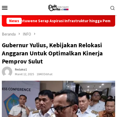
Loncat
Menu
ke
Mobile
konten
uwene Serap Aspirasi Infrastruktur hingga Pemberdayaan Ekono
News
Beranda
INFO
Gubernur Yulius, Kebijakan Relokasi
Anggaran Untuk Optimalkan Kinerja
Pemprov Sulut
Redaksi1
Maret 12, 2025
1840 Dilihat