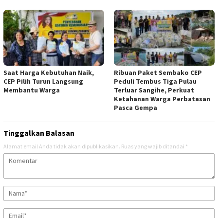
Saat Harga Kebutuhan Naik,
Ribuan Paket Sembako CEP
CEP Pilih Turun Langsung
Peduli Tembus Tiga Pulau
Membantu Warga
Terluar Sangihe, Perkuat
Ketahanan Warga Perbatasan
Pasca Gempa
Tinggalkan Balasan
Alamat email Anda tidak akan dipublikasikan.
Ruas yang wajib ditandai
*