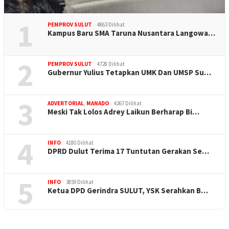
1
PEMPROV SULUT
4863 Dilihat
Kampus Baru SMA Taruna Nusantara Langowa…
2
PEMPROV SULUT
4728 Dilihat
Gubernur Yulius Tetapkan UMK Dan UMSP Su…
3
ADVERTORIAL
,
MANADO
4267 Dilihat
Meski Tak Lolos Adrey Laikun Berharap Bi…
4
INFO
4180 Dilihat
DPRD Dulut Terima 17 Tuntutan Gerakan Se…
5
INFO
3859 Dilihat
Ketua DPD Gerindra SULUT, YSK Serahkan B…