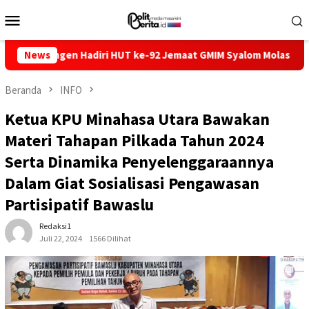
Loncat
Menu
ke
Mobile
konten
angen Hadiri HUT ke-92 Jemaat GMIM Syalom Molas
News
KUA-PPA
Beranda
INFO
Ketua KPU Minahasa Utara Bawakan
Materi Tahapan Pilkada Tahun 2024
Serta Dinamika Penyelenggaraannya
Dalam Giat Sosialisasi Pengawasan
Partisipatif Bawaslu
Redaksi1
Juli 22, 2024
1566 Dilihat