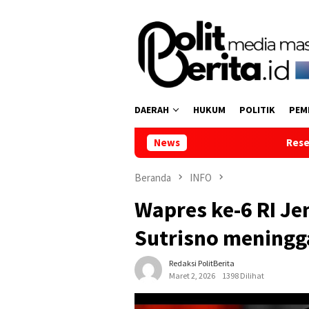
Loncat
ke
konten
DAERAH
HUKUM
POLITIK
PEM
News
Reses di Tumpaan Dua, Wak
Beranda
INFO
Wapres ke-6 RI Je
Sutrisno meningga
Redaksi PolitBerita
Maret 2, 2026
1398 Dilihat