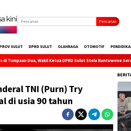
Pencarian
PROV SULUT
DPRD SULUT
OLAHRAGA
OTOMOTIF
PENDIDIKA
il Ketua DPRD Sulut Stela Runtuwene Serap Aspirasi Infrastru
BERIT
nderal TNI (Purn) Try
l di usia 90 tahun