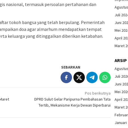
gis nasional, termasuk persoalan pertahanan dan
Agustu
Juli 202
ftar tokoh bangsa yang telah berpulang. Pemerintah
Juni 20
yampaikan doa agar almarhum mendapatkan tempat
Mei 202
serta keluarga yang ditinggalkan diberikan ketabahan.
April 20
Maret 2
ARSIP
SEBARKAN
Agustu
Juli 202
Juni 20
Mei 202
Pos berikutnya
Maret
DPRD Sulut Gelar Paripurna Pembahasan Tata
April 20
Tertib, Mekanisme Kerja Dewan Diperbarui
Maret 2
Februar
Januari