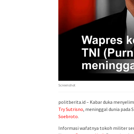
Screenshot
politberita.id – Kabar duka menyelim
Try Sutrisno
, meninggal dunia pada Se
Soebroto
.
Informasi wafatnya tokoh militer sen