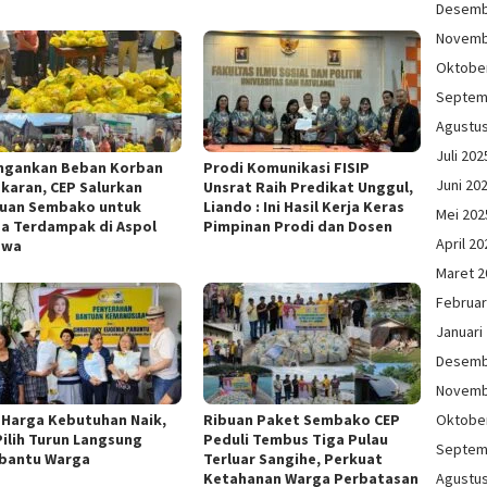
Desemb
Novemb
Oktobe
Septem
Agustu
Juli 202
ngankan Beban Korban
Prodi Komunikasi FISIP
Juni 20
karan, CEP Salurkan
Unsrat Raih Predikat Unggul,
uan Sembako untuk
Liando : Ini Hasil Kerja Keras
Mei 202
a Terdampak di Aspol
Pimpinan Prodi dan Dosen
April 20
owa
Maret 2
Februar
Januari
Desemb
Novemb
 Harga Kebutuhan Naik,
Ribuan Paket Sembako CEP
Oktobe
Pilih Turun Langsung
Peduli Tembus Tiga Pulau
Septem
bantu Warga
Terluar Sangihe, Perkuat
Ketahanan Warga Perbatasan
Agustu