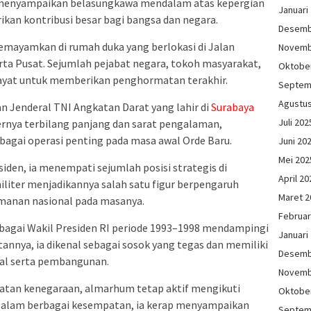
 menyampaikan belasungkawa mendalam atas kepergian
Januari
kan kontribusi besar bagi bangsa dan negara.
Desemb
mayamkan di rumah duka yang berlokasi di Jalan
Novemb
ta Pusat. Sejumlah pejabat negara, tokoh masyarakat,
Oktobe
layat untuk memberikan penghormatan terakhir.
Septem
Agustu
n Jenderal TNI Angkatan Darat yang lahir di
Surabaya
Juli 202
ernya terbilang panjang dan sarat pengalaman,
bagai operasi penting pada masa awal Orde Baru.
Juni 20
Mei 202
iden, ia menempati sejumlah posisi strategis di
April 20
iliter menjadikannya salah satu figur berpengaruh
Maret 2
manan nasional pada masanya.
Februar
agai Wakil Presiden RI periode 1993–1998 mendampingi
Januari
annya, ia dikenal sebagai sosok yang tegas dan memiliki
Desemb
nal serta pembangunan.
Novemb
batan kenegaraan, almarhum tetap aktif mengikuti
Oktobe
Dalam berbagai kesempatan, ia kerap menyampaikan
Septem