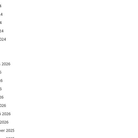
4
24
4
24
024
s 2026
6
26
6
26
026
i 2026
 2026
er 2025