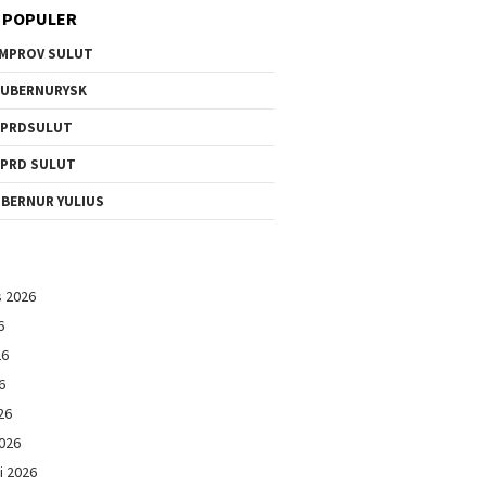
 POPULER
MPROV SULUT
UBERNURYSK
DPRDSULUT
PRD SULUT
BERNUR YULIUS
s 2026
6
26
6
26
026
i 2026