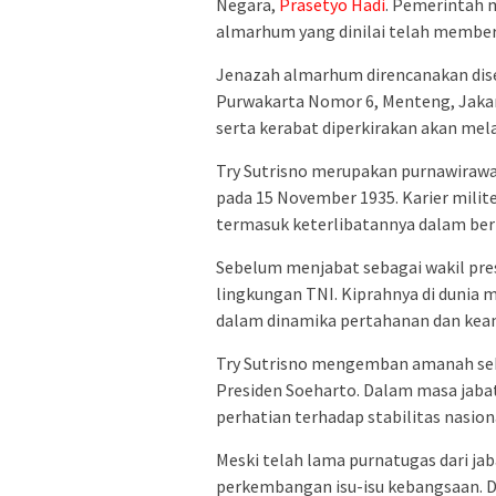
Negara,
Prasetyo Hadi
. Pemerintah
almarhum yang dinilai telah memberi
Jenazah almarhum direncanakan dise
Purwakarta Nomor 6, Menteng, Jakar
serta kerabat diperkirakan akan me
Try Sutrisno merupakan purnawirawa
pada 15 November 1935. Karier milit
termasuk keterlibatannya dalam ber
Sebelum menjabat sebagai wakil pres
lingkungan TNI. Kiprahnya di dunia m
dalam dinamika pertahanan dan kea
Try Sutrisno mengemban amanah seb
Presiden Soeharto. Dalam masa jabat
perhatian terhadap stabilitas nasio
Meski telah lama purnatugas dari ja
perkembangan isu-isu kebangsaan. 