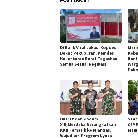
Di Balik Viral Lokasi Kopdes
Meri
Dekat Pekuburan, Pemdes
Keba
Kakenturan Barat Tegaskan
Bant
Semua Sesuai Regulasi
Warg
Pak
Unsrat dan Kodam
Saat
XIII/Merdeka Berangkatkan
CEP 
KKN Tematik ke Miangas,
Mem
Wujudkan Program Nyata