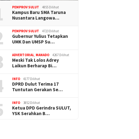
1
PEMPROV SULUT
4855 Dilihat
Kampus Baru SMA Taruna
Nusantara Langowa…
2
PEMPROV SULUT
4723 Dilihat
Gubernur Yulius Tetapkan
UMK Dan UMSP Su…
3
ADVERTORIAL
,
MANADO
4267 Dilihat
Meski Tak Lolos Adrey
Laikun Berharap Bi…
4
INFO
4177 Dilihat
DPRD Dulut Terima 17
Tuntutan Gerakan Se…
5
INFO
3852 Dilihat
Ketua DPD Gerindra SULUT,
YSK Serahkan B…