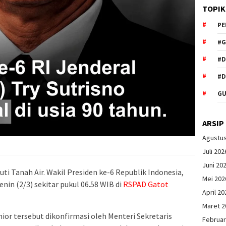
TOPIK
PE
#G
#
#D
GU
ARSIP
Agustu
Juli 202
Juni 20
uti Tanah Air. Wakil Presiden ke-6 Republik Indonesia,
Mei 202
nin (2/3) sekitar pukul 06.58 WIB di
RSPAD Gatot
April 20
Maret 2
ior tersebut dikonfirmasi oleh Menteri Sekretaris
Februar