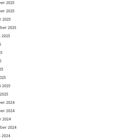
er 2025
er 2025
r 2025
ber 2025
s 2025
5
25
5
25
025
i 2025
 2025
er 2024
er 2024
r 2024
ber 2024
s 2024