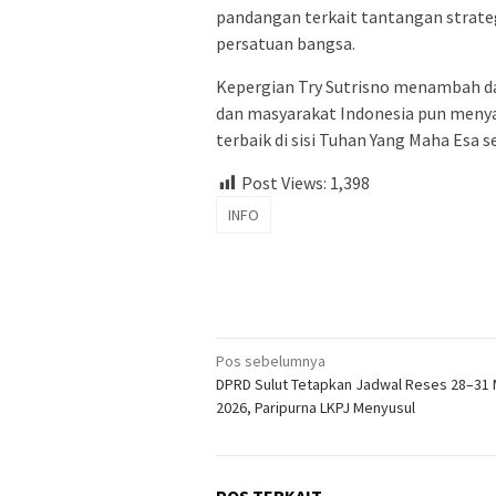
pandangan terkait tantangan strate
persatuan bangsa.
Kepergian Try Sutrisno menambah da
dan masyarakat Indonesia pun men
terbaik di sisi Tuhan Yang Maha Esa 
Post Views:
1,398
INFO
Navigasi
Pos sebelumnya
DPRD Sulut Tetapkan Jadwal Reses 28–31 
pos
2026, Paripurna LKPJ Menyusul
POS TERKAIT