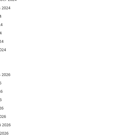
s 2024
4
24
4
24
024
s 2026
6
26
6
26
026
i 2026
 2026