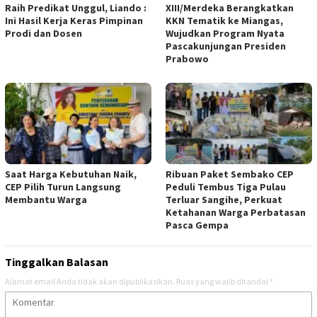
Raih Predikat Unggul, Liando :
XIII/Merdeka Berangkatkan
Ini Hasil Kerja Keras Pimpinan
KKN Tematik ke Miangas,
Prodi dan Dosen
Wujudkan Program Nyata
Pascakunjungan Presiden
Prabowo
Saat Harga Kebutuhan Naik,
Ribuan Paket Sembako CEP
CEP Pilih Turun Langsung
Peduli Tembus Tiga Pulau
Membantu Warga
Terluar Sangihe, Perkuat
Ketahanan Warga Perbatasan
Pasca Gempa
Tinggalkan Balasan
Alamat email Anda tidak akan dipublikasikan.
Ruas yang wajib ditandai
*