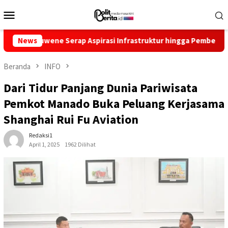
Loncat
Menu
ke
Mobile
konten
Serap Aspirasi Infrastruktur hingga Pemberdayaan Ekonomi
News
Beranda
INFO
Dari Tidur Panjang Dunia Pariwisata
Pemkot Manado Buka Peluang Kerjasama
Shanghai Rui Fu Aviation
Redaksi1
April 1, 2025
1962 Dilihat