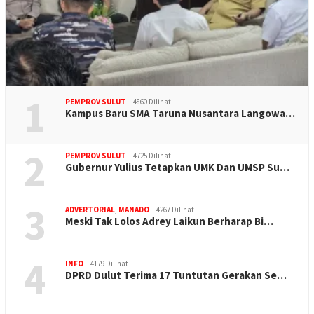
1
PEMPROV SULUT
4860 Dilihat
Kampus Baru SMA Taruna Nusantara Langowa…
2
PEMPROV SULUT
4725 Dilihat
Gubernur Yulius Tetapkan UMK Dan UMSP Su…
3
ADVERTORIAL
,
MANADO
4267 Dilihat
Meski Tak Lolos Adrey Laikun Berharap Bi…
4
INFO
4179 Dilihat
DPRD Dulut Terima 17 Tuntutan Gerakan Se…