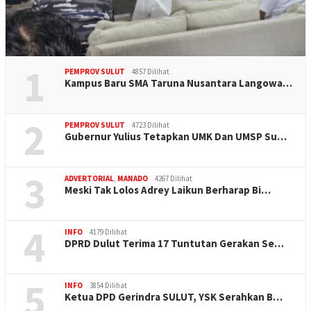
1
PEMPROV SULUT
4857 Dilihat
Kampus Baru SMA Taruna Nusantara Langowa…
2
PEMPROV SULUT
4723 Dilihat
Gubernur Yulius Tetapkan UMK Dan UMSP Su…
3
ADVERTORIAL
,
MANADO
4267 Dilihat
Meski Tak Lolos Adrey Laikun Berharap Bi…
4
INFO
4179 Dilihat
DPRD Dulut Terima 17 Tuntutan Gerakan Se…
5
INFO
3854 Dilihat
Ketua DPD Gerindra SULUT, YSK Serahkan B…