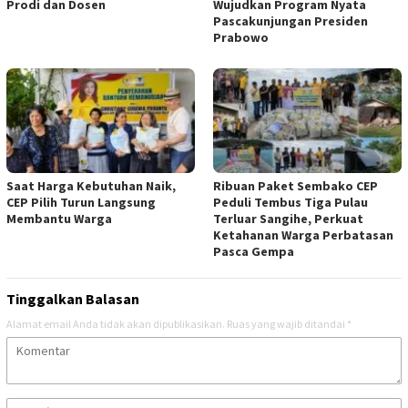
Prodi dan Dosen
Wujudkan Program Nyata
Pascakunjungan Presiden
Prabowo
Saat Harga Kebutuhan Naik,
Ribuan Paket Sembako CEP
CEP Pilih Turun Langsung
Peduli Tembus Tiga Pulau
Membantu Warga
Terluar Sangihe, Perkuat
Ketahanan Warga Perbatasan
Pasca Gempa
Tinggalkan Balasan
Alamat email Anda tidak akan dipublikasikan.
Ruas yang wajib ditandai
*