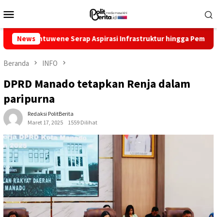
Loncat
Menu
ke
Mobile
konten
Serap Aspirasi Infrastruktur hingga Pemberdayaan Ekonomi
News
Beranda
INFO
DPRD Manado tetapkan Renja dalam
paripurna
Redaksi PolitBerita
Maret 17, 2025
1559 Dilihat