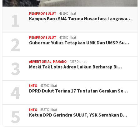
1
PEMPROV SULUT
4859 Dilihat
Kampus Baru SMA Taruna Nusantara Langowa…
2
PEMPROV SULUT
4725 Dilihat
Gubernur Yulius Tetapkan UMK Dan UMSP Su…
3
ADVERTORIAL
,
MANADO
4267 Dilihat
Meski Tak Lolos Adrey Laikun Berharap Bi…
4
INFO
4179 Dilihat
DPRD Dulut Terima 17 Tuntutan Gerakan Se…
5
INFO
3857 Dilihat
Ketua DPD Gerindra SULUT, YSK Serahkan B…