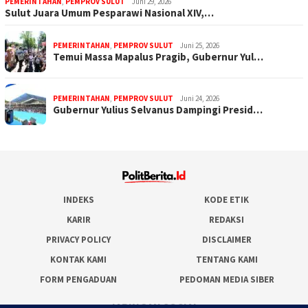
PEMERINTAHAN
,
PEMPROV SULUT
Juni 29, 2026
Sulut Juara Umum Pesparawi Nasional XIV,…
PEMERINTAHAN
,
PEMPROV SULUT
Juni 25, 2026
Temui Massa Mapalus Pragib, Gubernur Yul…
PEMERINTAHAN
,
PEMPROV SULUT
Juni 24, 2026
Gubernur Yulius Selvanus Dampingi Presid…
INDEKS
KODE ETIK
KARIR
REDAKSI
PRIVACY POLICY
DISCLAIMER
KONTAK KAMI
TENTANG KAMI
FORM PENGADUAN
PEDOMAN MEDIA SIBER
JARINGAN SOCIAL