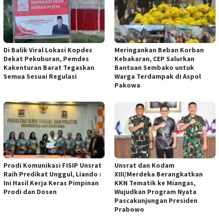
Di Balik Viral Lokasi Kopdes
Meringankan Beban Korban
Dekat Pekuburan, Pemdes
Kebakaran, CEP Salurkan
Kakenturan Barat Tegaskan
Bantuan Sembako untuk
Semua Sesuai Regulasi
Warga Terdampak di Aspol
Pakowa
Prodi Komunikasi FISIP Unsrat
Unsrat dan Kodam
Raih Predikat Unggul, Liando :
XIII/Merdeka Berangkatkan
Ini Hasil Kerja Keras Pimpinan
KKN Tematik ke Miangas,
Prodi dan Dosen
Wujudkan Program Nyata
Pascakunjungan Presiden
Prabowo