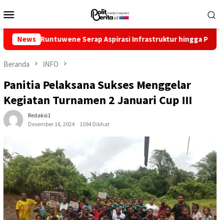
Loncat
Menu
ke
Mobile
konten
untuwene Serap Aspirasi Infrastruktur hingga Pemberdayaan Ek
News
Beranda
INFO
Panitia Pelaksana Sukses Menggelar
Kegiatan Turnamen 2 Januari Cup III
Redaksi1
Desember 16, 2024
1594 Dilihat