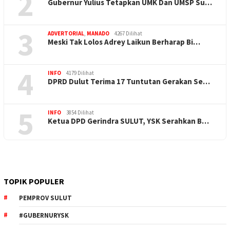
2
Gubernur Yulius Tetapkan UMK Dan UMSP Su…
3
ADVERTORIAL
,
MANADO
4267 Dilihat
Meski Tak Lolos Adrey Laikun Berharap Bi…
4
INFO
4179 Dilihat
DPRD Dulut Terima 17 Tuntutan Gerakan Se…
5
INFO
3854 Dilihat
Ketua DPD Gerindra SULUT, YSK Serahkan B…
TOPIK POPULER
PEMPROV SULUT
#GUBERNURYSK