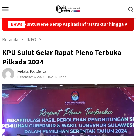
Loncat
Menu
ke
Mobile
konten
untuwene Serap Aspirasi Infrastruktur hingga Pemberdayaan Ek
News
Beranda
INFO
KPU Sulut Gelar Rapat Pleno Terbuka
Pilkada 2024
Redaksi PolitBerita
Desember 6, 2024
1523 Dilihat