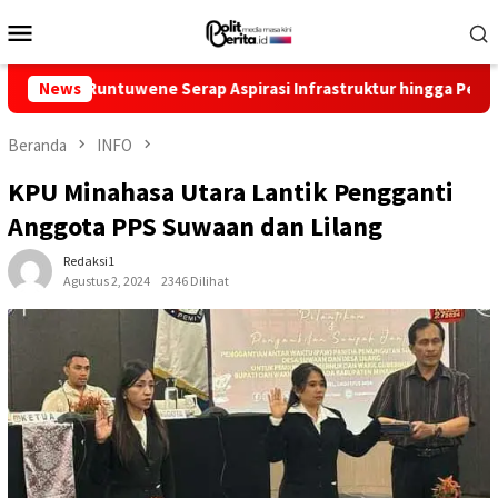
Loncat
Menu
ke
Mobile
konten
ntuwene Serap Aspirasi Infrastruktur hingga Pemberdayaan Eko
News
Beranda
INFO
KPU Minahasa Utara Lantik Pengganti
Anggota PPS Suwaan dan Lilang
Redaksi1
Agustus 2, 2024
2346 Dilihat