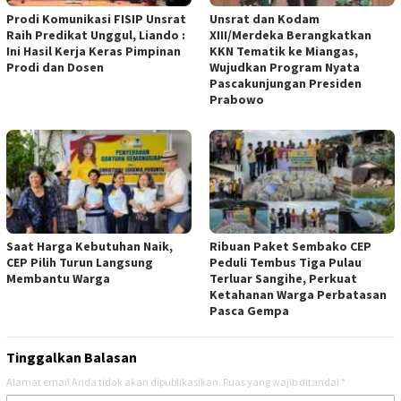
Prodi Komunikasi FISIP Unsrat
Unsrat dan Kodam
Raih Predikat Unggul, Liando :
XIII/Merdeka Berangkatkan
Ini Hasil Kerja Keras Pimpinan
KKN Tematik ke Miangas,
Prodi dan Dosen
Wujudkan Program Nyata
Pascakunjungan Presiden
Prabowo
Saat Harga Kebutuhan Naik,
Ribuan Paket Sembako CEP
CEP Pilih Turun Langsung
Peduli Tembus Tiga Pulau
Membantu Warga
Terluar Sangihe, Perkuat
Ketahanan Warga Perbatasan
Pasca Gempa
Tinggalkan Balasan
Alamat email Anda tidak akan dipublikasikan.
Ruas yang wajib ditandai
*