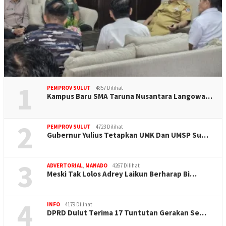
1
PEMPROV SULUT
4857 Dilihat
Kampus Baru SMA Taruna Nusantara Langowa…
2
PEMPROV SULUT
4723 Dilihat
Gubernur Yulius Tetapkan UMK Dan UMSP Su…
3
ADVERTORIAL
,
MANADO
4267 Dilihat
Meski Tak Lolos Adrey Laikun Berharap Bi…
4
INFO
4179 Dilihat
DPRD Dulut Terima 17 Tuntutan Gerakan Se…