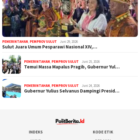
PEMERINTAHAN
,
PEMPROV SULUT
Juni 29, 2026
Sulut Juara Umum Pesparawi Nasional XIV,…
PEMERINTAHAN
,
PEMPROV SULUT
Juni 25, 2026
Temui Massa Mapalus Pragib, Gubernur Yul…
PEMERINTAHAN
,
PEMPROV SULUT
Juni 24, 2026
Gubernur Yulius Selvanus Dampingi Presid…
INDEKS
KODE ETIK