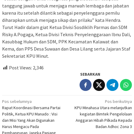
tanggung jawab untuk menjaga marwah lembaga dan jabatan
karena itu setelah dilantik sebagai penyelenggara pemilu
diharapkan untuk menjaga sikap dan prilaku” kata Hendra.
Turut Hadir dalam giat Ketua Divisi Sosdiklih Parmas dan SDM
Risky A.Pogaga, Ketua Divisi Teknis Penyelenggaraan Ibnu Dali,
Kasubbag Hukum dan SDM, PPK Kecamatan Kalawat dan
Kema, dan PPS Desa Suwaan dan Desa Lilang serta Jajaran Staf
Sekretariat KPU Minut.
Post Views:
2,346
SEBARKAN
Navigasi
Pos sebelumnya
Pos berikutnya
Rapat Koordinasi Bersama Partai
KPU Minahasa Utara melanjutkan
pos
Politik, Ketua KPU Manado : Visi
kegiatan Bimtek Pengelolaan
dan Misi Yang Akan Digunakan
Anggaran Hibah Pilkada Kepada
Harus Mengacu Pada
Badan Adhoc Zona 3
Pembangunan Jangka Panjang