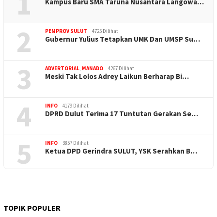
1
Kampus Baru SMA Taruna Nusantara Langowa…
2
PEMPROV SULUT
4725 Dilihat
Gubernur Yulius Tetapkan UMK Dan UMSP Su…
3
ADVERTORIAL
,
MANADO
4267 Dilihat
Meski Tak Lolos Adrey Laikun Berharap Bi…
4
INFO
4179 Dilihat
DPRD Dulut Terima 17 Tuntutan Gerakan Se…
5
INFO
3857 Dilihat
Ketua DPD Gerindra SULUT, YSK Serahkan B…
TOPIK POPULER