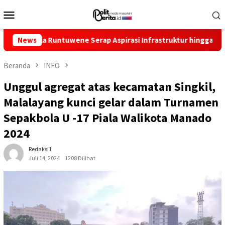
Loncat
Menu
ke
Mobile
konten
untuwene Serap Aspirasi Infrastruktur hingga Pemberdayaan Ek
News
Beranda
INFO
Unggul agregat atas kecamatan Singkil,
Malalayang kunci gelar dalam Turnamen
Sepakbola U -17 Piala Walikota Manado
2024
Redaksi1
Juli 14, 2024
1208 Dilihat