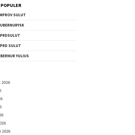
 POPULER
MPROV SULUT
UBERNURYSK
DPRDSULUT
PRD SULUT
BERNUR YULIUS
s 2026
6
26
6
26
026
i 2026