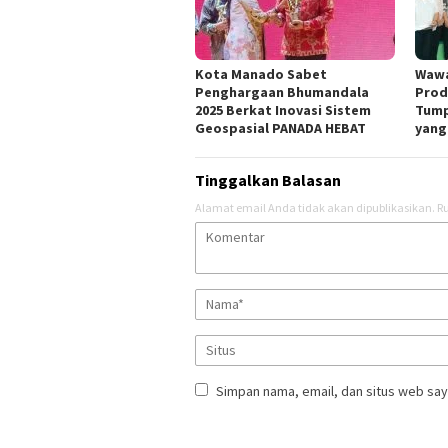
Kota Manado Sabet
Wawa
Penghargaan Bhumandala
Prod
2025 Berkat Inovasi Sistem
Tump
Geospasial PANADA HEBAT
yang
Tinggalkan Balasan
Alamat email Anda tidak akan dipublikasikan.
Ru
Simpan nama, email, dan situs web say