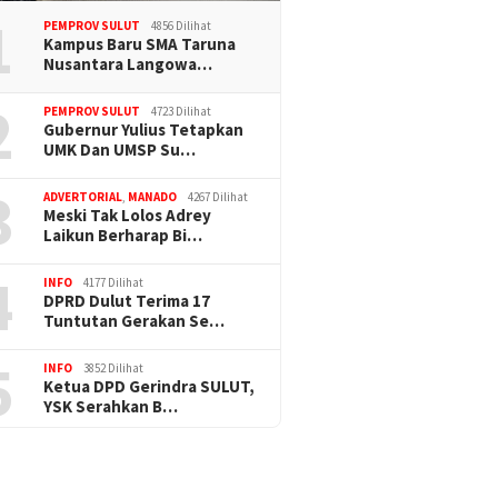
1
PEMPROV SULUT
4856 Dilihat
Kampus Baru SMA Taruna
Nusantara Langowa…
2
PEMPROV SULUT
4723 Dilihat
Gubernur Yulius Tetapkan
UMK Dan UMSP Su…
3
ADVERTORIAL
,
MANADO
4267 Dilihat
Meski Tak Lolos Adrey
Laikun Berharap Bi…
4
INFO
4177 Dilihat
DPRD Dulut Terima 17
Tuntutan Gerakan Se…
5
INFO
3852 Dilihat
Ketua DPD Gerindra SULUT,
YSK Serahkan B…