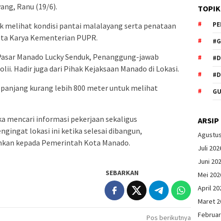
ang, Ranu (19/6).
TOPIK
PE
uk melihat kondisi pantai malalayang serta penataan
ipta Karya Kementerian PUPR.
#G
D Pasar Manado Lucky Senduk, Penanggung-jawab
#
ii. Hadir juga dari Pihak Kejaksaan Manado di Lokasi.
#D
epanjang kurang lebih 800 meter untuk melihat
GU
a mencari informasi pekerjaan sekaligus
ARSIP
ngat lokasi ini ketika selesai dibangun,
Agustu
ahkan kepada Pemerintah Kota Manado.
Juli 202
Juni 20
SEBARKAN
Mei 202
April 20
Maret 2
Februar
Pos berikutnya