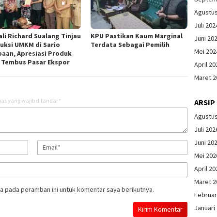
Agustu
Juli 202
li Richard Sualang Tinjau
KPU Pastikan Kaum Marginal
Juni 20
uksi UMKM di Sario
Terdata Sebagai Pemilih
Mei 202
aan, Apresiasi Produk
 Tembus Pasar Ekspor
April 20
Maret 2
as yang wajib ditandai
*
ARSIP
Agustu
Juli 202
Juni 20
Mei 202
April 20
Maret 2
a pada peramban ini untuk komentar saya berikutnya.
Februar
Januari