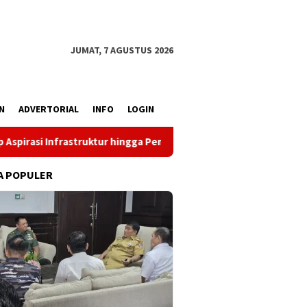
JUMAT, 7 AGUSTUS 2026
N
ADVERTORIAL
INFO
LOGIN
ur hingga Pemberdayaan Ekonomi
Reses Louis Schramm di
A POPULER