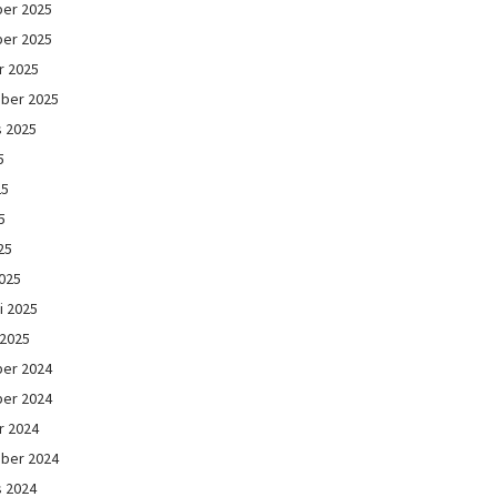
er 2025
er 2025
r 2025
ber 2025
s 2025
5
25
5
25
025
i 2025
 2025
er 2024
er 2024
r 2024
ber 2024
s 2024