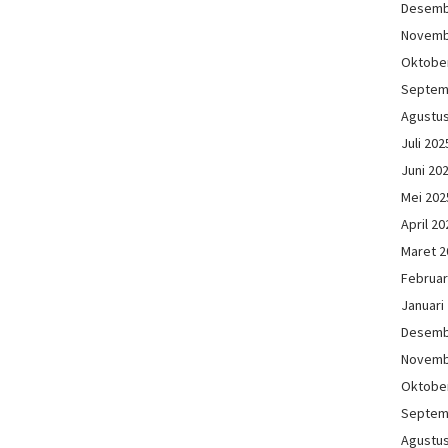
Desemb
Novemb
Oktobe
Septem
Agustu
Juli 202
Juni 20
Mei 202
April 20
Maret 2
Februar
Januari
Desemb
Novemb
Oktobe
Septem
Agustu