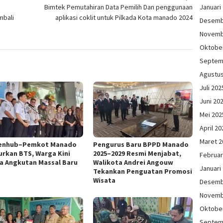
Januari
Bimtek Pemutahiran Data Pemilih Dan penggunaan
mbali
aplikasi coklit untuk Pilkada Kota manado 2024
Desemb
Novemb
Oktobe
Septem
Agustu
Juli 202
Juni 20
Mei 202
April 20
Maret 2
enhub–Pemkot Manado
Pengurus Baru BPPD Manado
urkan BTS, Warga Kini
2025–2029 Resmi Menjabat,
Februar
a Angkutan Massal Baru
Walikota Andrei Angouw
Januari
Tekankan Penguatan Promosi
Wisata
Desemb
Novemb
Oktobe
Septem