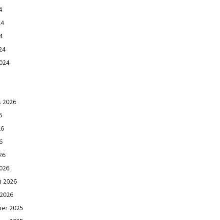
4
24
4
24
024
s 2026
6
26
6
26
026
i 2026
 2026
er 2025