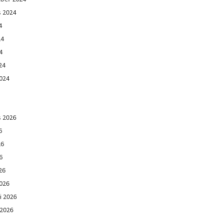
s 2024
4
24
4
24
024
s 2026
6
26
6
26
026
i 2026
 2026