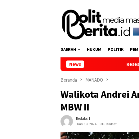
Loncat
ke
konten
DAERAH
HUKUM
POLITIK
PEM
News
Reses di Tumpaan Dua, Wakil
Beranda
MANADO
Walikota Andrei 
MBW II
Redaksi1
Juni 19, 2024
816 Dilihat