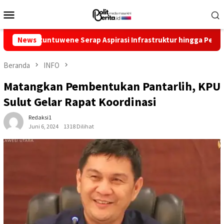
Loncat
Menu
ke
Mobile
konten
untuwene Serap Aspirasi Infrastruktur hingga Pemberdayaan Ek
News
Beranda
INFO
Matangkan Pembentukan Pantarlih, KPU
Sulut Gelar Rapat Koordinasi
Redaksi1
Juni 6, 2024
1318 Dilihat