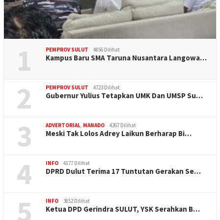
1
PEMPROV SULUT
4856 Dilihat
Kampus Baru SMA Taruna Nusantara Langowa…
2
PEMPROV SULUT
4723 Dilihat
Gubernur Yulius Tetapkan UMK Dan UMSP Su…
3
ADVERTORIAL
,
MANADO
4267 Dilihat
Meski Tak Lolos Adrey Laikun Berharap Bi…
4
INFO
4177 Dilihat
DPRD Dulut Terima 17 Tuntutan Gerakan Se…
5
INFO
3852 Dilihat
Ketua DPD Gerindra SULUT, YSK Serahkan B…