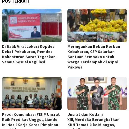
POS TERKAIT
Di Balik Viral Lokasi Kopdes
Meringankan Beban Korban
Dekat Pekuburan, Pemdes
Kebakaran, CEP Salurkan
Kakenturan Barat Tegaskan
Bantuan Sembako untuk
Semua Sesuai Regulasi
Warga Terdampak di Aspol
Pakowa
Prodi Komunikasi FISIP Unsrat
Unsrat dan Kodam
Raih Predikat Unggul, Liando :
XIII/Merdeka Berangkatkan
Ini Hasil Kerja Keras Pimpinan
KKN Tematik ke Miangas,