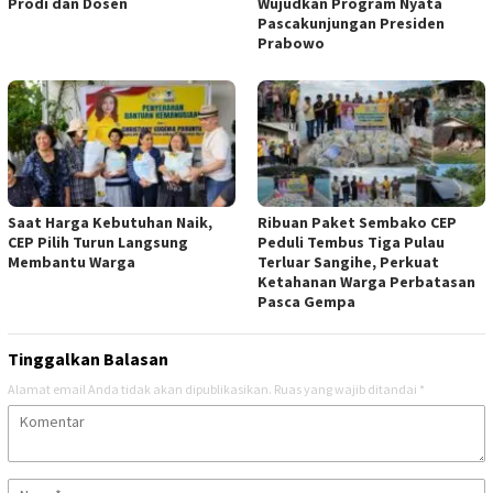
Prodi dan Dosen
Wujudkan Program Nyata
Pascakunjungan Presiden
Prabowo
Saat Harga Kebutuhan Naik,
Ribuan Paket Sembako CEP
CEP Pilih Turun Langsung
Peduli Tembus Tiga Pulau
Membantu Warga
Terluar Sangihe, Perkuat
Ketahanan Warga Perbatasan
Pasca Gempa
Tinggalkan Balasan
Alamat email Anda tidak akan dipublikasikan.
Ruas yang wajib ditandai
*