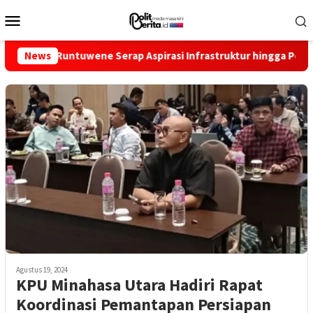
Loncat
Menu
ke
Mobile
konten
 Runtuwene Serap Aspirasi Infrastruktur hingga Pemberdayaan E
News
Agustus 19, 2024
KPU Minahasa Utara Hadiri Rapat
Koordinasi Pemantapan Persiapan