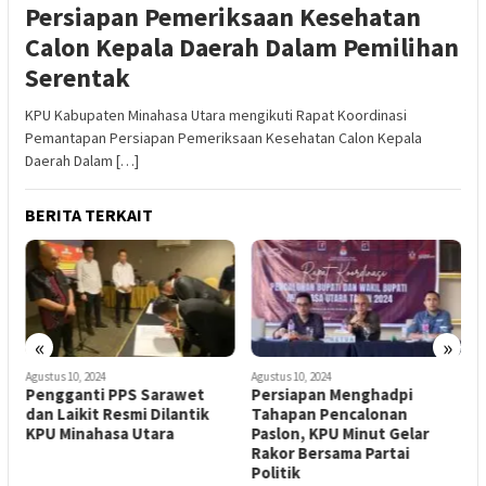
Persiapan Pemeriksaan Kesehatan
Calon Kepala Daerah Dalam Pemilihan
Serentak
KPU Kabupaten Minahasa Utara mengikuti Rapat Koordinasi
Pemantapan Persiapan Pemeriksaan Kesehatan Calon Kepala
Daerah Dalam […]
BERITA TERKAIT
«
»
Agustus 10, 2024
Agustus 10, 2024
A
ut
Pengganti PPS Sarawet
Persiapan Menghadpi
K
dan Laikit Resmi Dilantik
Tahapan Pencalonan
R
KPU Minahasa Utara
Paslon, KPU Minut Gelar
R
Rakor Bersama Partai
Politik