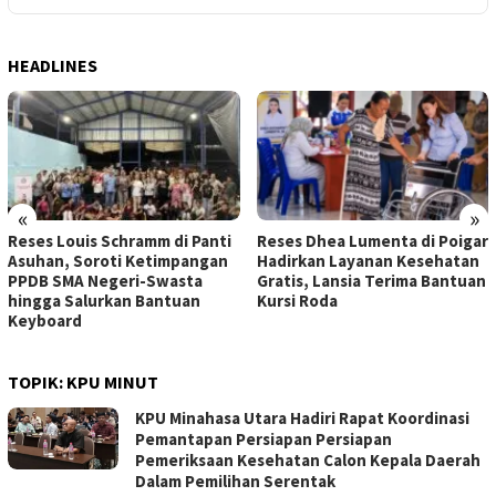
HEADLINES
«
»
Reses Louis Schramm di Panti
Reses Dhea Lumenta di Poigar
Asuhan, Soroti Ketimpangan
Hadirkan Layanan Kesehatan
PPDB SMA Negeri-Swasta
Gratis, Lansia Terima Bantuan
hingga Salurkan Bantuan
Kursi Roda
Keyboard
TOPIK:
KPU MINUT
KPU Minahasa Utara Hadiri Rapat Koordinasi
Pemantapan Persiapan Persiapan
Pemeriksaan Kesehatan Calon Kepala Daerah
Dalam Pemilihan Serentak