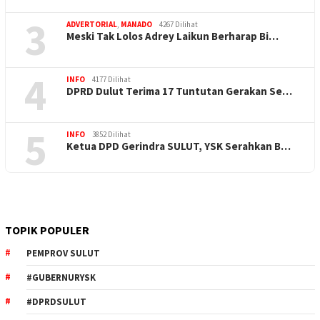
3
ADVERTORIAL
,
MANADO
4267 Dilihat
Meski Tak Lolos Adrey Laikun Berharap Bi…
4
INFO
4177 Dilihat
DPRD Dulut Terima 17 Tuntutan Gerakan Se…
5
INFO
3852 Dilihat
Ketua DPD Gerindra SULUT, YSK Serahkan B…
TOPIK POPULER
PEMPROV SULUT
#GUBERNURYSK
#DPRDSULUT