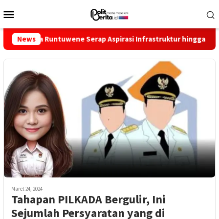
Loncat
Menu
ke
Mobile
konten
ela Runtuwene Serap Aspirasi Infrastruktur hingga Pemberdayaa
News
Maret 24, 2024
Tahapan PILKADA Bergulir, Ini
Sejumlah Persyaratan yang di