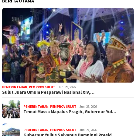
BERITA UTAMA
PEMERINTAHAN
,
PEMPROV SULUT
Juni 29, 2026
Sulut Juara Umum Pesparawi Nasional XIV,…
PEMERINTAHAN
,
PEMPROV SULUT
Juni 25, 2026
Temui Massa Mapalus Pragib, Gubernur Yul…
PEMERINTAHAN
,
PEMPROV SULUT
Juni 24, 2026
Gubernur Yulius Selvanus Dampingi Presid…