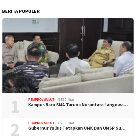
BERITA POPULER
1
PEMPROV SULUT
4855 Dilihat
Kampus Baru SMA Taruna Nusantara Langowa…
2
PEMPROV SULUT
4721 Dilihat
Gubernur Yulius Tetapkan UMK Dan UMSP Su…