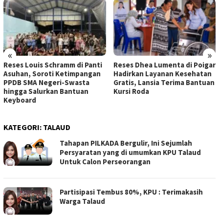
«
»
Reses Louis Schramm di Panti
Reses Dhea Lumenta di Poigar
Asuhan, Soroti Ketimpangan
Hadirkan Layanan Kesehatan
PPDB SMA Negeri-Swasta
Gratis, Lansia Terima Bantuan
hingga Salurkan Bantuan
Kursi Roda
Keyboard
KATEGORI:
TALAUD
Tahapan PILKADA Bergulir, Ini Sejumlah
Persyaratan yang di umumkan KPU Talaud
Untuk Calon Perseorangan
Partisipasi Tembus 80%, KPU : Terimakasih
Warga Talaud