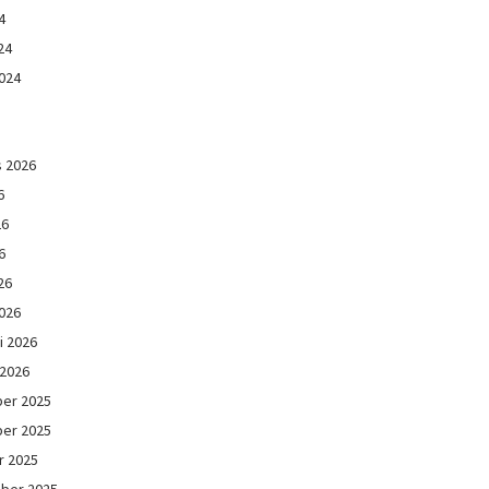
4
24
024
s 2026
6
26
6
26
026
i 2026
 2026
er 2025
er 2025
r 2025
ber 2025