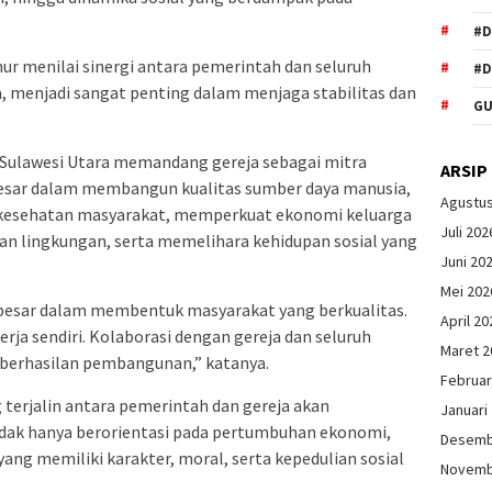
#
ur menilai sinergi antara pemerintah dan seluruh
#D
, menjadi sangat penting dalam menjaga stabilitas dan
GU
Sulawesi Utara memandang gereja sebagai mitra
ARSIP
 besar dalam membangun kualitas sumber daya manusia,
Agustu
kesehatan masyarakat, memperkuat ekonomi keluarga
Juli 202
an lingkungan, serta memelihara kehidupan sosial yang
Juni 20
Mei 202
 besar dalam membentuk masyarakat yang berkualitas.
April 20
erja sendiri. Kolaborasi dengan gereja dan seluruh
Maret 2
berhasilan pembangunan,” katanya.
Februar
 terjalin antara pemerintah dan gereja akan
Januari
ak hanya berorientasi pada pertumbuhan ekonomi,
Desemb
ng memiliki karakter, moral, serta kepedulian sosial
Novemb