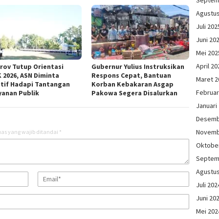
Agustu
Juli 202
Juni 20
Mei 202
April 20
rov Tutup Orientasi
Gubernur Yulius Instruksikan
 2026, ASN Diminta
Respons Cepat, Bantuan
Maret 2
tif Hadapi Tantangan
Korban Kebakaran Asgap
Februar
yanan Publik
Pakowa Segera Disalurkan
Januari
Desemb
Novemb
as yang wajib ditandai
*
Oktobe
Septem
Agustu
Juli 202
Juni 20
Mei 202