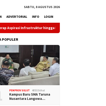
SABTU, 8 AGUSTUS 2026
N
ADVERTORIAL
INFO
LOGIN
truktur hingga Pemberdayaan Ekonomi
Reses Louis Schra
A POPULER
1
PEMPROV SULUT
4855 Dilihat
Kampus Baru SMA Taruna
Nusantara Langowa…