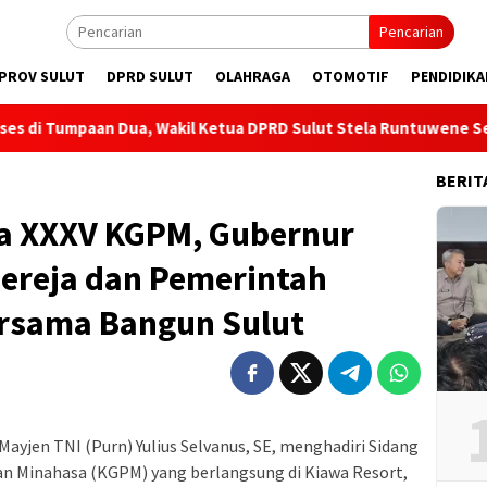
Pencarian
PROV SULUT
DPRD SULUT
OLAHRAGA
OTOMOTIF
PENDIDIKA
 Wakil Ketua DPRD Sulut Stela Runtuwene Serap Aspirasi Infras
BERIT
ya XXXV KGPM, Gubernur
Gereja dan Pemerintah
ersama Bangun Sulut
ayjen TNI (Purn) Yulius Selvanus, SE, menghadiri Sidang
an Minahasa (KGPM) yang berlangsung di Kiawa Resort,