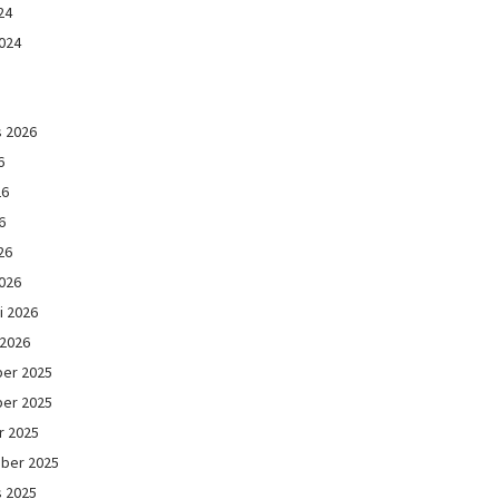
24
024
s 2026
6
26
6
26
026
i 2026
 2026
er 2025
er 2025
r 2025
ber 2025
s 2025