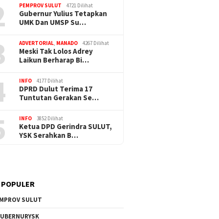
2
PEMPROV SULUT
4721 Dilihat
Gubernur Yulius Tetapkan
UMK Dan UMSP Su…
3
ADVERTORIAL
,
MANADO
4267 Dilihat
Meski Tak Lolos Adrey
Laikun Berharap Bi…
4
INFO
4177 Dilihat
DPRD Dulut Terima 17
Tuntutan Gerakan Se…
5
INFO
3852 Dilihat
Ketua DPD Gerindra SULUT,
YSK Serahkan B…
 POPULER
MPROV SULUT
UBERNURYSK