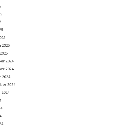
5
25
5
25
025
i 2025
 2025
er 2024
er 2024
r 2024
ber 2024
s 2024
4
24
4
24