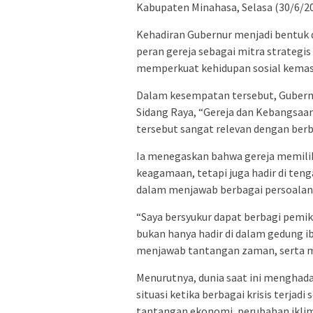
Kabupaten Minahasa, Selasa (30/6/20
Kehadiran Gubernur menjadi bentuk 
peran gereja sebagai mitra strateg
memperkuat kehidupan sosial kemas
Dalam kesempatan tersebut, Guber
Sidang Raya, “Gereja dan Kebangsaan
tersebut sangat relevan dengan berb
Ia menegaskan bahwa gereja memilik
keagamaan, tetapi juga hadir di te
dalam menjawab berbagai persoalan 
“Saya bersyukur dapat berbagi pemik
bukan hanya hadir di dalam gedung ib
menjawab tantangan zaman, serta men
Menurutnya, dunia saat ini menghadapi
situasi ketika berbagai krisis terja
tantangan ekonomi, perubahan iklim