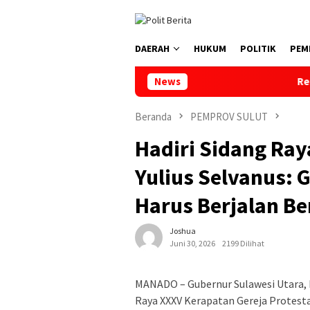
Loncat
ke
konten
DAERAH
HUKUM
POLITIK
PEM
News
Reses di Tumpaan Dua,
Beranda
PEMPROV SULUT
Hadiri Sidang Ra
Yulius Selvanus: 
Harus Berjalan B
Joshua
Juni 30, 2026
2199 Dilihat
MANADO – Gubernur Sulawesi Utara, M
Raya XXXV Kerapatan Gereja Protest