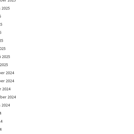
s 2025
5
25
5
25
025
i 2025
 2025
er 2024
er 2024
r 2024
ber 2024
s 2024
4
24
4