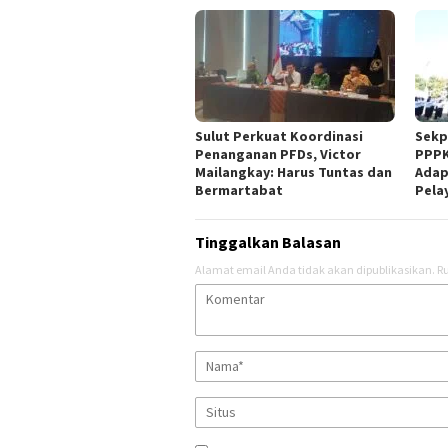
Sulut Perkuat Koordinasi
Sekp
Penanganan PFDs, Victor
PPPK
Mailangkay: Harus Tuntas dan
Adap
Bermartabat
Pela
Tinggalkan Balasan
Alamat email Anda tidak akan dipublikasikan.
Ru