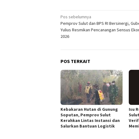
Navigasi
Pos sebelumnya
Pemprov Sulut dan BPS RI Bersinergi, Gub
pos
Yulius Resmikan Pencanangan Sensus Eko
2026
POS TERKAIT
Kebakaran Hutan di Gunung
Isu 
Soputan, Pemprov Sulut
Sulut
Kerahkan Lintas Instansi dan
Veri
Salurkan Bantuan Logistik
Mem