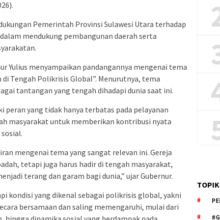
26).
dukungan Pemerintah Provinsi Sulawesi Utara terhadap
is dalam mendukung pembangunan daerah serta
yarakatan.
nur Yulius menyampaikan pandangannya mengenai tema
 di Tengah Polikrisis Global”. Menurutnya, tema
agai tantangan yang tengah dihadapi dunia saat ini.
i peran yang tidak hanya terbatas pada pelayanan
ngah masyarakat untuk memberikan kontribusi nyata
sosial.
iran mengenai tema yang sangat relevan ini. Gereja
adah, tetapi juga harus hadir di tengah masyarakat,
jadi terang dan garam bagi dunia,” ujar Gubernur.
TOPIK
 kondisi yang dikenal sebagai polikrisis global, yakni
PE
di secara bersamaan dan saling memengaruhi, mulai dari
#G
, hingga dinamika sosial yang berdampak pada