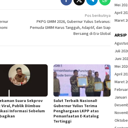
Mei 202
April 20
Pos berikutnya
Maret 2
ernur
PKPG GMIM 2026, Gubernur Yulius Selvanus:
nomi
Pemuda GMIM Harus Tangguh, Adaptif, dan Siap
Bersaing di Era Global
ARSIP
Agustu
Juli 202
Juni 20
Mei 202
April 20
Maret 2
Februar
Januari
Rekaman Suara Sekprov
Sulut Terbaik Nasional!
Desemb
 Viral, Publik Diimbau
Gubernur Yulius Terima
fikasi Informasi Sebelum
Penghargaan LKPP atas
Novemb
bagikan
Pemanfaatan E-Katalog
Oktobe
Tertinggi
Septem