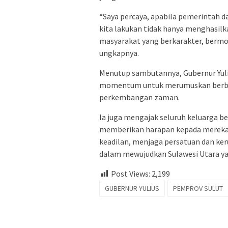
“Saya percaya, apabila pemerintah 
kita lakukan tidak hanya menghasil
masyarakat yang berkarakter, bermora
ungkapnya.
Menutup sambutannya, Gubernur Yuli
momentum untuk merumuskan berbag
perkembangan zaman.
Ia juga mengajak seluruh keluarga b
memberikan harapan kepada mereka
keadilan, menjaga persatuan dan ker
dalam mewujudkan Sulawesi Utara yan
Post Views:
2,199
GUBERNUR YULIUS
PEMPROV SULUT