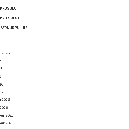
DPRDSULUT
PRD SULUT
BERNUR YULIUS
s 2026
6
26
6
26
026
i 2026
 2026
er 2025
er 2025