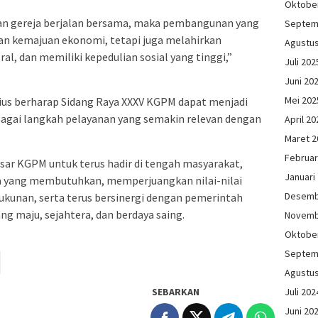
Oktobe
dan gereja berjalan bersama, maka pembangunan yang
Septem
kan kemajuan ekonomi, tetapi juga melahirkan
Agustu
l, dan memiliki kepedulian sosial yang tinggi,”
Juli 202
Juni 20
Mei 202
us berharap Sidang Raya XXXV KGPM dapat menjadi
ai langkah pelayanan yang semakin relevan dengan
April 20
Maret 2
Februar
esar KGPM untuk terus hadir di tengah masyarakat,
Januari
 yang membutuhkan, memperjuangkan nilai-nilai
Desemb
ukunan, serta terus bersinergi dengan pemerintah
g maju, sejahtera, dan berdaya saing.
Novemb
Oktobe
Septem
Agustu
Juli 202
SEBARKAN
Juni 20