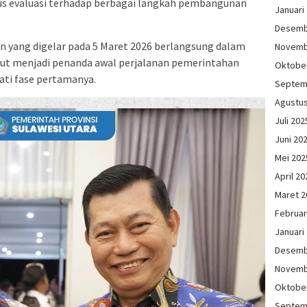
us evaluasi terhadap berbagai langkah pembangunan
Januari
Desemb
 yang digelar pada 5 Maret 2026 berlangsung dalam
Novemb
ut menjadi penanda awal perjalanan pemerintahan
Oktobe
ati fase pertamanya.
Septem
Agustu
Juli 202
Juni 20
Mei 202
April 20
Maret 2
Februar
Januari
Desemb
Novemb
Oktobe
Septem