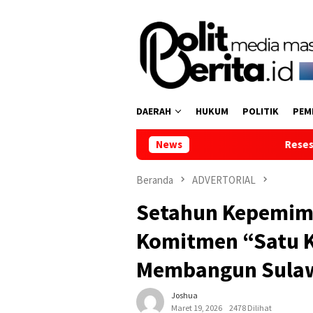
Loncat
ke
konten
DAERAH
HUKUM
POLITIK
PEM
Reses di Tumpaan Dua, Wakil Ketua DPRD 
News
Beranda
ADVERTORIAL
Setahun Kepemimp
Komitmen “Satu 
Membangun Sulaw
Joshua
Maret 19, 2026
2478 Dilihat