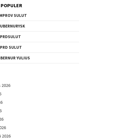
 POPULER
MPROV SULUT
UBERNURYSK
DPRDSULUT
PRD SULUT
BERNUR YULIUS
s 2026
6
26
6
26
026
i 2026