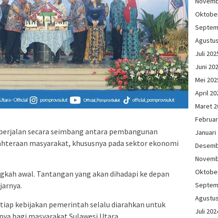
Novemb
Oktobe
Septem
Agustu
Juli 202
Juni 20
Mei 202
April 20
Maret 2
Februar
 berjalan secara seimbang antara pembangunan
Januari
jahteraan masyarakat, khususnya pada sektor ekonomi
Desemb
Novemb
Oktobe
angkah awal. Tantangan yang akan dihadapi ke depan
jarnya.
Septem
Agustu
iap kebijakan pemerintah selalu diarahkan untuk
Juli 202
ya bagi masyarakat Sulawesi Utara.