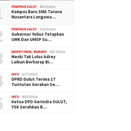
1
PEMPROV SULUT
4855 Dilihat
Kampus Baru SMA Taruna
Nusantara Langowa…
2
PEMPROV SULUT
4722 Dilihat
Gubernur Yulius Tetapkan
UMK Dan UMSP Su…
3
ADVERTORIAL
,
MANADO
4267 Dilihat
Meski Tak Lolos Adrey
Laikun Berharap Bi…
4
INFO
4177 Dilihat
DPRD Dulut Terima 17
Tuntutan Gerakan Se…
5
INFO
3852 Dilihat
Ketua DPD Gerindra SULUT,
YSK Serahkan B…