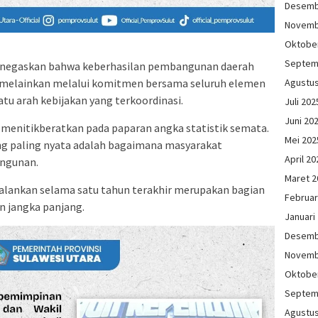
Desemb
Novemb
Oktobe
Septem
enegaskan bahwa keberhasilan pembangunan daerah
Agustu
al, melainkan melalui komitmen bersama seluruh elemen
u arah kebijakan yang terkoordinasi.
Juli 202
Juni 20
menitikberatkan pada paparan angka statistik semata.
Mei 202
ng paling nyata adalah bagaimana masyarakat
April 20
ngunan.
Maret 2
jalankan selama satu tahun terakhir merupakan bagian
Februar
n jangka panjang.
Januari
Desemb
Novemb
Oktobe
Septem
Agustu