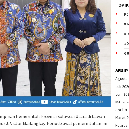
TOPIK
PE
#G
#
#D
GU
ARSIP
Agustu
Juli 202
Juni 20
Mei 202
April 20
mpinan Pemerintah Provinsi Sulawesi Utara di bawah
Maret 2
nur J. Victor Mailangkay. Periode awal pemerintahan ini
Februar