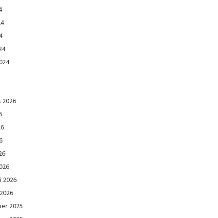
4
24
4
24
024
s 2026
6
26
6
26
026
i 2026
 2026
er 2025