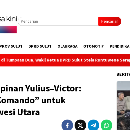
Pencarian
PROV SULUT
DPRD SULUT
OLAHRAGA
OTOMOTIF
PENDIDIKA
Sulut Stela Runtuwene Serap Aspirasi Infrastruktur hingga Pe
BERIT
inan Yulius–Victor:
Komando” untuk
esi Utara