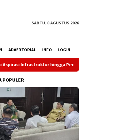
SABTU, 8 AGUSTUS 2026
N
ADVERTORIAL
INFO
LOGIN
mberdayaan Ekonomi
Reses Louis Schramm di Panti Asuha
A POPULER