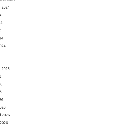
s 2024
4
24
4
24
024
s 2026
6
26
6
26
026
i 2026
 2026