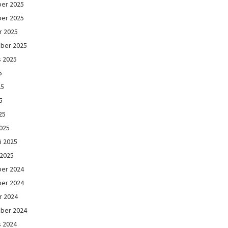
er 2025
er 2025
r 2025
ber 2025
s 2025
5
25
5
25
025
i 2025
 2025
er 2024
er 2024
r 2024
ber 2024
s 2024