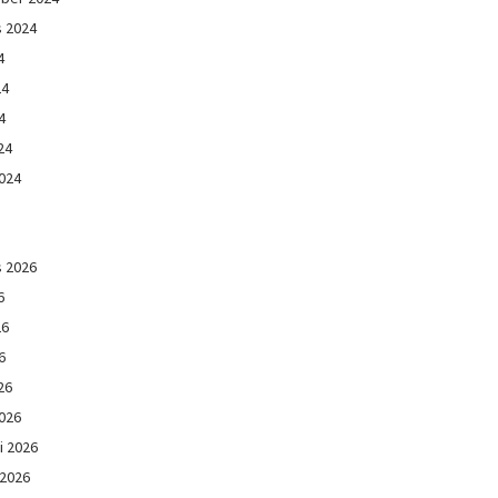
s 2024
4
24
4
24
024
s 2026
6
26
6
26
026
i 2026
 2026