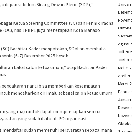
Januari
gu depan sebelum Sidang Dewan Pleno (SDP),”
Desemb
Novemb
ebagai Ketua Steering Committee (SC) dan Fennik Iradha
Oktobe
e (OC), hasil RBPL juga menetapkan Kota Manado
Septem
Agustu
e (SC) Bachtiar Kader mengatakan, SC akan membuka
Juli 202
 senin (6-7) Desember 2025 besok.
Juni 20
ftaran bakal calon ketua umum,” ucap Bachtiar Kader
Mei 202
ur.
April 20
Maret 2
a pendaftaran nanti bisa memberikan kesempatan
Februar
 untuk mendaftarkan diri maju sebagai calon ketua umum
Januari
Desemb
alon yang maju untuk dapat mempersiapkan semua
Novemb
aratan yang sudah diatur di PO organisasi.
Oktobe
ang mendaftar sudah memenuhi persyaratan sebagaimana
Septem