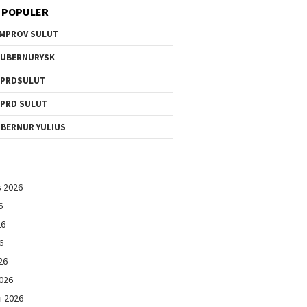
 POPULER
MPROV SULUT
UBERNURYSK
DPRDSULUT
PRD SULUT
BERNUR YULIUS
s 2026
6
26
6
26
026
i 2026