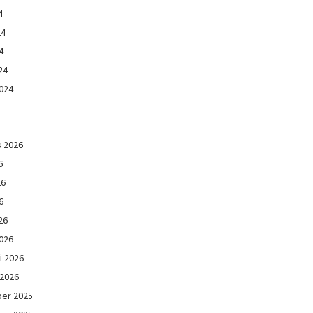
4
24
4
24
024
s 2026
6
26
6
26
026
i 2026
 2026
er 2025