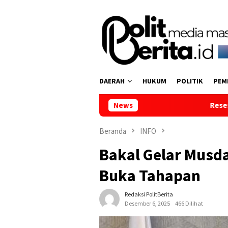
Loncat
ke
konten
DAERAH
HUKUM
POLITIK
PEM
News
Reses di Tumpaan Dua, Wakil
Beranda
INFO
Bakal Gelar Musda
Buka Tahapan
Redaksi PolitBerita
Desember 6, 2025
466 Dilihat