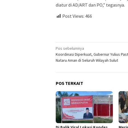
diatur di AD/ART dan PO,” tegasnya.
Post Views:
466
Navigasi
Pos sebelumnya
Koordinasi Diperkuat, Gubernur Yulius Pas
pos
Nataru Aman di Seluruh Wilayah Sulut
POS TERKAIT
Di Balik Viral Lokasi Kopdes
Meri