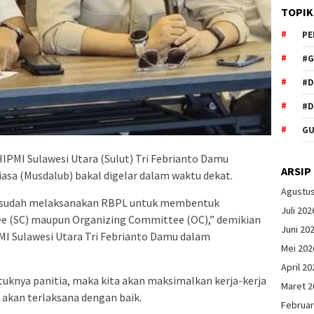
TOPIK
PE
#G
#
#D
GU
IPMI Sulawesi Utara (Sulut) Tri Febrianto Damu
ARSIP
sa (Musdalub) bakal digelar dalam waktu dekat.
Agustu
r sudah melaksanakan RBPL untuk membentuk
Juli 202
ee (SC) maupun Organizing Committee (OC),” demikian
Juni 20
MI Sulawesi Utara Tri Febrianto Damu dalam
Mei 202
April 20
tuknya panitia, maka kita akan maksimalkan kerja-kerja
Maret 2
 akan terlaksana dengan baik.
Februar