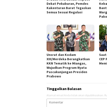
Dekat Pekuburan, Pemdes
Keba
Kakenturan Barat Tegaskan
Bant
Semua Sesuai Regulasi
Warg
Pak
Unsrat dan Kodam
Saat
XIII/Merdeka Berangkatkan
CEP 
KKN Tematik ke Miangas,
Mem
Wujudkan Program Nyata
Pascakunjungan Presiden
Prabowo
Tinggalkan Balasan
Alamat email Anda tidak akan dipublikasikan.
Ru