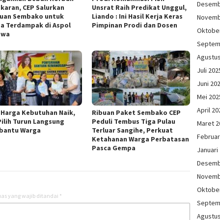
Desemb
karan, CEP Salurkan
Unsrat Raih Predikat Unggul,
uan Sembako untuk
Liando : Ini Hasil Kerja Keras
Novemb
a Terdampak di Aspol
Pimpinan Prodi dan Dosen
Oktobe
owa
Septem
Agustu
Juli 202
Juni 20
Mei 202
April 20
 Harga Kebutuhan Naik,
Ribuan Paket Sembako CEP
Pilih Turun Langsung
Peduli Tembus Tiga Pulau
Maret 2
bantu Warga
Terluar Sangihe, Perkuat
Februar
Ketahanan Warga Perbatasan
Pasca Gempa
Januari
Desemb
Novemb
Oktobe
as yang wajib ditandai
*
Septem
Agustu