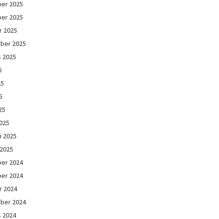
er 2025
er 2025
r 2025
ber 2025
s 2025
5
25
5
25
025
i 2025
 2025
er 2024
er 2024
r 2024
ber 2024
s 2024