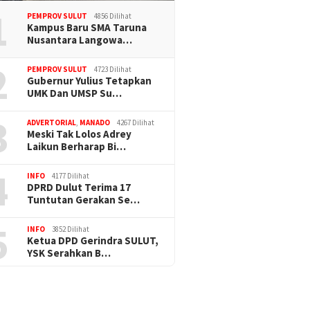
1
PEMPROV SULUT
4856 Dilihat
Kampus Baru SMA Taruna
Nusantara Langowa…
2
PEMPROV SULUT
4723 Dilihat
Gubernur Yulius Tetapkan
UMK Dan UMSP Su…
3
ADVERTORIAL
,
MANADO
4267 Dilihat
Meski Tak Lolos Adrey
Laikun Berharap Bi…
4
INFO
4177 Dilihat
DPRD Dulut Terima 17
Tuntutan Gerakan Se…
5
INFO
3852 Dilihat
Ketua DPD Gerindra SULUT,
YSK Serahkan B…