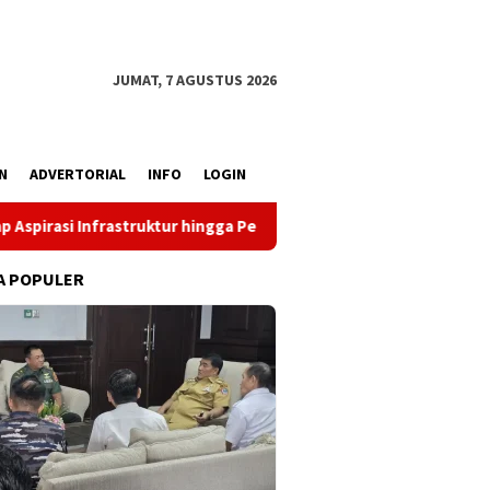
JUMAT, 7 AGUSTUS 2026
N
ADVERTORIAL
INFO
LOGIN
r hingga Pemberdayaan Ekonomi
Reses Louis Schramm di 
A POPULER