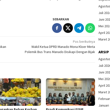
Agustu
Juli 202
SEBARKAN
Juni 20
Mei 202
April 20
Maret 2
Pos berikutnya
tikan
Wakil Ketua DPRD Manado Mona Kloer Minta
ARSIP
Polemik Bus Trans Manado Disikapi Dengan Bijak
Agustu
Juli 202
Juni 20
Mei 202
April 20
Maret 2
Februar
Januari
ngankan Beban Korban
Prodi Komunikasi FISIP