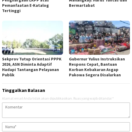
Penghargaan LKPP atas
Mailangkay: Harus Tuntas dan
Pemanfaatan E-Katalog
Bermartabat
Tertinggi
Sekprov Tutup Orientasi PPPK
Gubernur Yulius Instruksikan
2026, ASN Diminta Adaptif
Respons Cepat, Bantuan
Hadapi Tantangan Pelayanan
Korban Kebakaran Asgap
Publik
Pakowa Segera Disalurkan
Tinggalkan Balasan
Alamat email Anda tidak akan dipublikasikan.
Ruas yang wajib ditandai
*