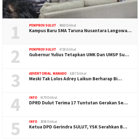
1
PEMPROV SULUT
4860 Dilihat
Kampus Baru SMA Taruna Nusantara Langowa…
2
PEMPROV SULUT
4726 Dilihat
Gubernur Yulius Tetapkan UMK Dan UMSP Su…
3
ADVERTORIAL
,
MANADO
4267 Dilihat
Meski Tak Lolos Adrey Laikun Berharap Bi…
4
INFO
4179 Dilihat
DPRD Dulut Terima 17 Tuntutan Gerakan Se…
5
INFO
3858 Dilihat
Ketua DPD Gerindra SULUT, YSK Serahkan B…