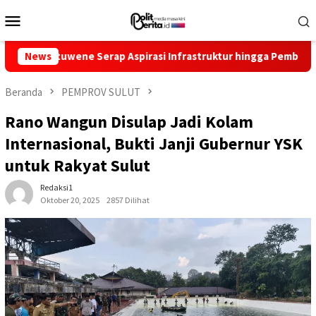
Loncat
Menu
ke
Mobile
konten
wene Serap Aspirasi Infrastruktur hingga Pemberdayaan Ekonom
News
Beranda
PEMPROV SULUT
Rano Wangun Disulap Jadi Kolam
Internasional, Bukti Janji Gubernur YSK
untuk Rakyat Sulut
Redaksi1
Oktober 20, 2025
2857 Dilihat