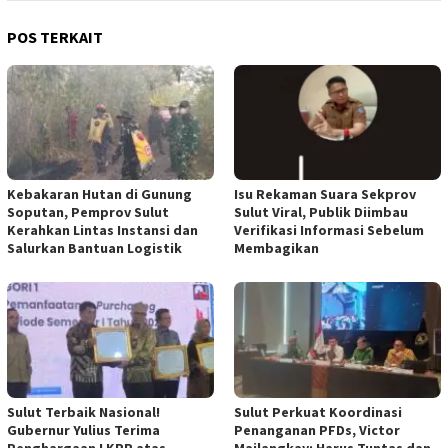
POS TERKAIT
Kebakaran Hutan di Gunung
Isu Rekaman Suara Sekprov
Soputan, Pemprov Sulut
Sulut Viral, Publik Diimbau
Kerahkan Lintas Instansi dan
Verifikasi Informasi Sebelum
Salurkan Bantuan Logistik
Membagikan
Sulut Terbaik Nasional!
Sulut Perkuat Koordinasi
Gubernur Yulius Terima
Penanganan PFDs, Victor