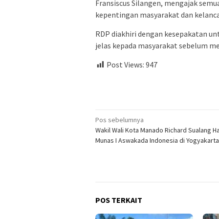
Fransiscus Silangen, mengajak semu
kepentingan masyarakat dan kelanc
RDP diakhiri dengan kesepakatan untu
jelas kepada masyarakat sebelum me
Post Views:
947
Navigasi
Pos sebelumnya
Wakil Wali Kota Manado Richard Sualang Ha
pos
Munas I Aswakada Indonesia di Yogyakarta
POS TERKAIT