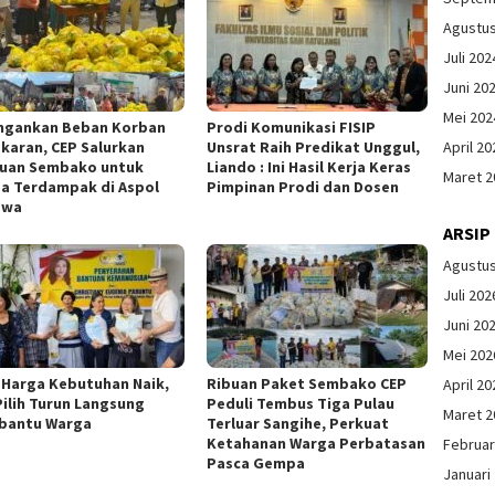
Agustu
Juli 202
Juni 20
Mei 202
ngankan Beban Korban
Prodi Komunikasi FISIP
karan, CEP Salurkan
Unsrat Raih Predikat Unggul,
April 20
uan Sembako untuk
Liando : Ini Hasil Kerja Keras
Maret 2
a Terdampak di Aspol
Pimpinan Prodi dan Dosen
owa
ARSIP
Agustu
Juli 202
Juni 20
Mei 202
 Harga Kebutuhan Naik,
Ribuan Paket Sembako CEP
April 20
Pilih Turun Langsung
Peduli Tembus Tiga Pulau
Maret 2
bantu Warga
Terluar Sangihe, Perkuat
Ketahanan Warga Perbatasan
Februar
Pasca Gempa
Januari