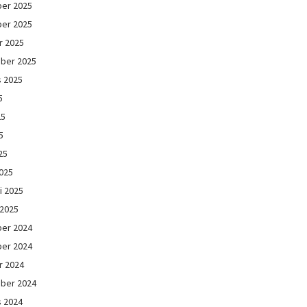
er 2025
er 2025
r 2025
ber 2025
s 2025
5
25
5
25
025
i 2025
 2025
er 2024
er 2024
r 2024
ber 2024
s 2024