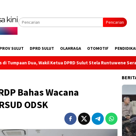
Pencarian
PROV SULUT
DPRD SULUT
OLAHRAGA
OTOMOTIF
PENDIDIKA
il Ketua DPRD Sulut Stela Runtuwene Serap Aspirasi Infrastru
BERIT
 RDP Bahas Wacana
 RSUD ODSK