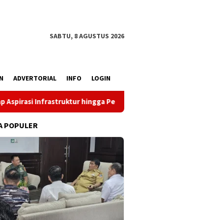
SABTU, 8 AGUSTUS 2026
N
ADVERTORIAL
INFO
LOGIN
ktur hingga Pemberdayaan Ekonomi
Reses Louis Schramm 
A POPULER