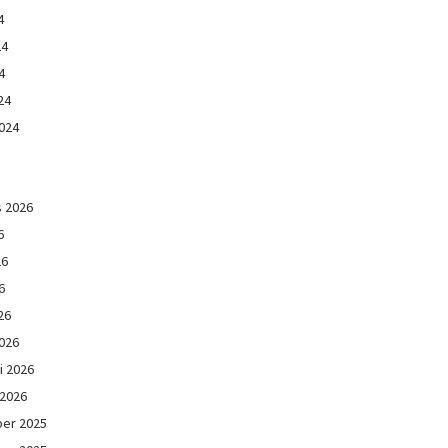
4
24
4
24
024
s 2026
6
26
6
26
026
i 2026
 2026
er 2025