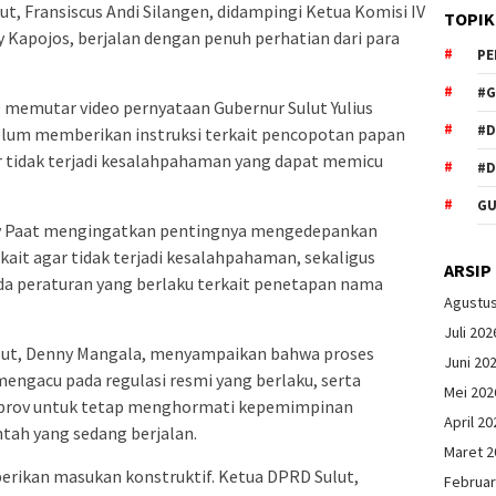
t, Fransiscus Andi Silangen, didampingi Ketua Komisi IV
TOPIK
y Kapojos, berjalan dengan penuh perhatian dari para
PE
#G
 memutar video pernyataan Gubernur Sulut Yulius
#
elum memberikan instruksi terkait pencopotan papan
tidak terjadi kesalahpahaman yang dapat memicu
#D
GU
nny Paat mengingatkan pentingnya mengedepankan
kait agar tidak terjadi kesalahpahaman, sekaligus
ARSIP
a peraturan yang berlaku terkait penetapan nama
Agustu
Juli 202
ulut, Denny Mangala, menyampaikan bahwa proses
Juni 20
engacu pada regulasi resmi yang berlaku, serta
Mei 202
prov untuk tetap menghormati kepemimpinan
April 20
ah yang sedang berjalan.
Maret 2
erikan masukan konstruktif. Ketua DPRD Sulut,
Februar