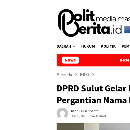
Loncat
ke
konten
DAERAH
HUKUM
POLITIK
PEM
News
Reses di Tumpaan Dua, Wak
Beranda
INFO
DPRD Sulut Gelar
Pergantian Nama
Redaksi PolitBerita
Juli 5, 2025
947 Dilihat