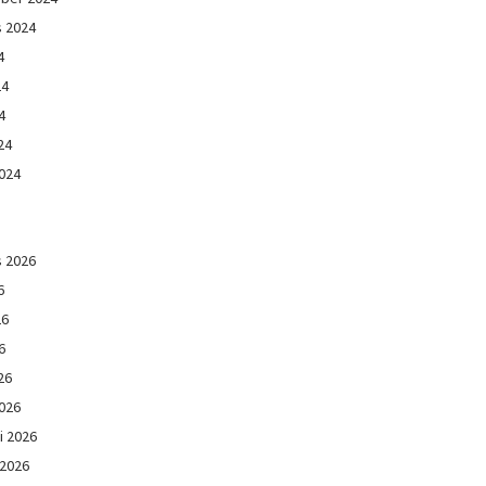
s 2024
4
24
4
24
024
s 2026
6
26
6
26
026
i 2026
 2026