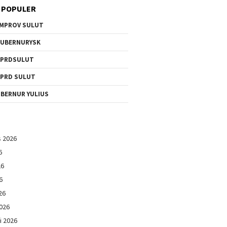
 POPULER
MPROV SULUT
UBERNURYSK
DPRDSULUT
PRD SULUT
BERNUR YULIUS
s 2026
6
26
6
26
026
i 2026