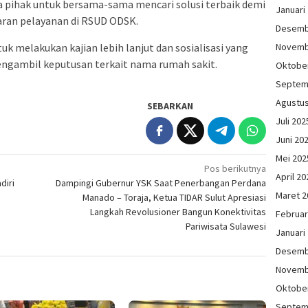
a pihak untuk bersama-sama mencari solusi terbaik demi
Januari
aran pelayanan di RSUD ODSK.
Desemb
k melakukan kajian lebih lanjut dan sosialisasi yang
Novemb
ngambil keputusan terkait nama rumah sakit.
Oktobe
Septem
Agustu
SEBARKAN
Juli 202
Juni 20
Mei 202
Pos berikutnya
April 20
diri
Dampingi Gubernur YSK Saat Penerbangan Perdana
Maret 2
Manado – Toraja, Ketua TIDAR Sulut Apresiasi
Langkah Revolusioner Bangun Konektivitas
Februar
Pariwisata Sulawesi
Januari
Desemb
Novemb
Oktobe
Septem