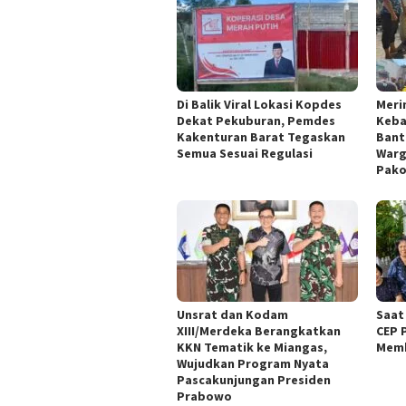
Di Balik Viral Lokasi Kopdes
Meri
Dekat Pekuburan, Pemdes
Keba
Kakenturan Barat Tegaskan
Bant
Semua Sesuai Regulasi
Warg
Pak
Unsrat dan Kodam
Saat
XIII/Merdeka Berangkatkan
CEP 
KKN Tematik ke Miangas,
Mem
Wujudkan Program Nyata
Pascakunjungan Presiden
Prabowo