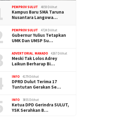
1
PEMPROV SULUT
4859 Dilihat
Kampus Baru SMA Taruna
Nusantara Langowa…
2
PEMPROV SULUT
4724 Dilihat
Gubernur Yulius Tetapkan
UMK Dan UMSP Su…
3
ADVERTORIAL
,
MANADO
4267 Dilihat
Meski Tak Lolos Adrey
Laikun Berharap Bi…
4
INFO
4179 Dilihat
DPRD Dulut Terima 17
Tuntutan Gerakan Se…
5
INFO
3855 Dilihat
Ketua DPD Gerindra SULUT,
YSK Serahkan B…