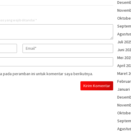
Desemb
Novemb
Oktobe
as yang wajib ditandai
*
Septem
Agustu
Juli 202
Juni 20
Mei 202
April 20
Maret 2
a pada peramban ini untuk komentar saya berikutnya.
Februar
Januari
Desemb
Novemb
Oktobe
Septem
Agustu