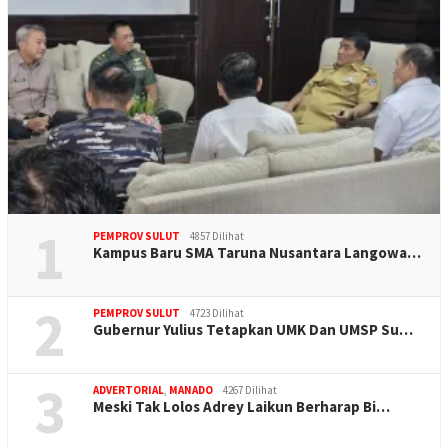
1
PEMPROV SULUT
4857 Dilihat
Kampus Baru SMA Taruna Nusantara Langowa…
2
PEMPROV SULUT
4723 Dilihat
Gubernur Yulius Tetapkan UMK Dan UMSP Su…
3
ADVERTORIAL
,
MANADO
4267 Dilihat
Meski Tak Lolos Adrey Laikun Berharap Bi…