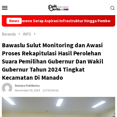
Loncat
Menu
ke
Mobile
konten
Serap Aspirasi Infrastruktur hingga Pemberdayaan Ekonomi
News
Beranda
INFO
Bawaslu Sulut Monitoring dan Awasi
Proses Rekapitulasi Hasil Perolehan
Suara Pemilihan Gubernur Dan Wakil
Gubernur Tahun 2024 Tingkat
Kecamatan Di Manado
Redaksi PolitBerita
November 30, 2024
2174 Dilihat