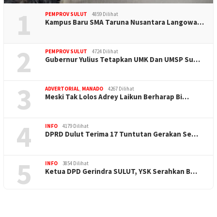
1
PEMPROV SULUT
4859 Dilihat
Kampus Baru SMA Taruna Nusantara Langowa…
2
PEMPROV SULUT
4724 Dilihat
Gubernur Yulius Tetapkan UMK Dan UMSP Su…
3
ADVERTORIAL
,
MANADO
4267 Dilihat
Meski Tak Lolos Adrey Laikun Berharap Bi…
4
INFO
4179 Dilihat
DPRD Dulut Terima 17 Tuntutan Gerakan Se…
5
INFO
3854 Dilihat
Ketua DPD Gerindra SULUT, YSK Serahkan B…