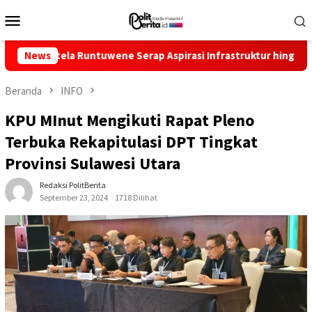
Loncat
Menu
ke
Mobile
konten
ela Runtuwene Serap Aspirasi Infrastruktur hingga Pemberdaya
News
Beranda
INFO
KPU MInut Mengikuti Rapat Pleno
Terbuka Rekapitulasi DPT Tingkat
Provinsi Sulawesi Utara
Redaksi PolitBerita
September 23, 2024
1718 Dilihat