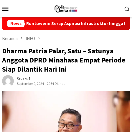
Loncat
Menu
ke
Mobile
konten
a Runtuwene Serap Aspirasi Infrastruktur hingga Pemberdayaan
News
Beranda
INFO
Dharma Patria Palar, Satu – Satunya
Anggota DPRD Minahasa Empat Periode
Siap Dilantik Hari Ini
Redaksi1
September 9, 2024
2964 Dilihat