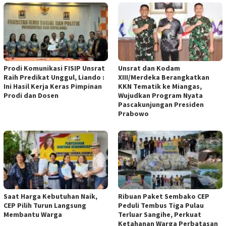
Prodi Komunikasi FISIP Unsrat
Unsrat dan Kodam
Raih Predikat Unggul, Liando :
XIII/Merdeka Berangkatkan
Ini Hasil Kerja Keras Pimpinan
KKN Tematik ke Miangas,
Prodi dan Dosen
Wujudkan Program Nyata
Pascakunjungan Presiden
Prabowo
Saat Harga Kebutuhan Naik,
Ribuan Paket Sembako CEP
CEP Pilih Turun Langsung
Peduli Tembus Tiga Pulau
Membantu Warga
Terluar Sangihe, Perkuat
Ketahanan Warga Perbatasan