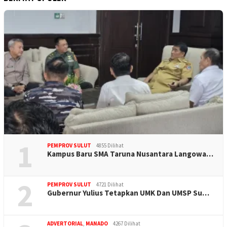
1
PEMPROV SULUT
4855 Dilihat
Kampus Baru SMA Taruna Nusantara Langowa…
2
PEMPROV SULUT
4721 Dilihat
Gubernur Yulius Tetapkan UMK Dan UMSP Su…
ADVERTORIAL
,
MANADO
4267 Dilihat