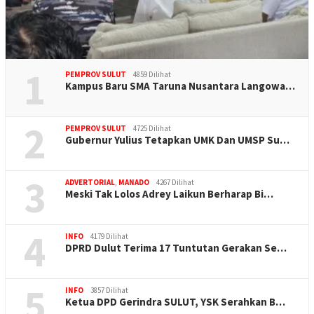
1
PEMPROV SULUT
4859 Dilihat
Kampus Baru SMA Taruna Nusantara Langowa…
2
PEMPROV SULUT
4725 Dilihat
Gubernur Yulius Tetapkan UMK Dan UMSP Su…
3
ADVERTORIAL
,
MANADO
4267 Dilihat
Meski Tak Lolos Adrey Laikun Berharap Bi…
4
INFO
4179 Dilihat
DPRD Dulut Terima 17 Tuntutan Gerakan Se…
5
INFO
3857 Dilihat
Ketua DPD Gerindra SULUT, YSK Serahkan B…