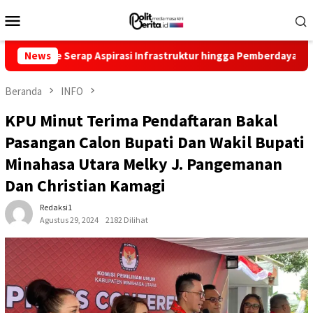
Loncat
Menu
ke
Mobile
konten
Serap Aspirasi Infrastruktur hingga Pemberdayaan Ekonomi
News
Beranda
INFO
KPU Minut Terima Pendaftaran Bakal
Pasangan Calon Bupati Dan Wakil Bupati
Minahasa Utara Melky J. Pangemanan
Dan Christian Kamagi
Redaksi1
Agustus 29, 2024
2182 Dilihat