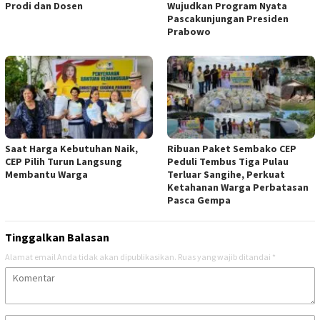
Prodi dan Dosen
Wujudkan Program Nyata
Pascakunjungan Presiden
Prabowo
Saat Harga Kebutuhan Naik,
Ribuan Paket Sembako CEP
CEP Pilih Turun Langsung
Peduli Tembus Tiga Pulau
Membantu Warga
Terluar Sangihe, Perkuat
Ketahanan Warga Perbatasan
Pasca Gempa
Tinggalkan Balasan
Alamat email Anda tidak akan dipublikasikan.
Ruas yang wajib ditandai
*