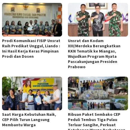
Prodi Komunikasi FISIP Unsrat
Unsrat dan Kodam
Raih Predikat Unggul, Liando :
XIII/Merdeka Berangkatkan
Ini Hasil Kerja Keras Pimpinan
KKN Tematik ke Miangas,
Prodi dan Dosen
Wujudkan Program Nyata
Pascakunjungan Presiden
Prabowo
Saat Harga Kebutuhan Naik,
Ribuan Paket Sembako CEP
CEP Pilih Turun Langsung
Peduli Tembus Tiga Pulau
Membantu Warga
Terluar Sangihe, Perkuat
Ketahanan Warga Perbatasan