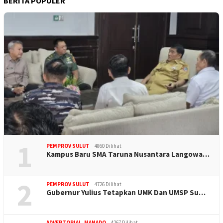
BERITA POPULER
1
PEMPROV SULUT
4860 Dilihat
Kampus Baru SMA Taruna Nusantara Langowa…
2
PEMPROV SULUT
4726 Dilihat
Gubernur Yulius Tetapkan UMK Dan UMSP Su…
ADVERTORIAL
,
MANADO
4267 Dilihat