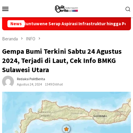
Loncat
Menu
ke
Mobile
konten
Runtuwene Serap Aspirasi Infrastruktur hingga Pemberdayaan E
News
Beranda
INFO
Gempa Bumi Terkini Sabtu 24 Agustus
2024, Terjadi di Laut, Cek Info BMKG
Sulawesi Utara
Redaksi PolitBerita
Agustus 24, 2024
1349 Dilihat