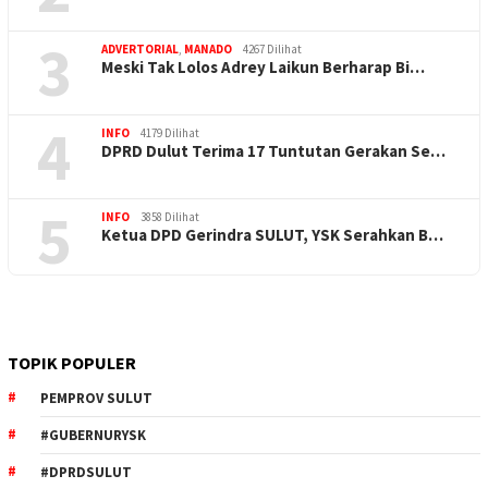
3
ADVERTORIAL
,
MANADO
4267 Dilihat
Meski Tak Lolos Adrey Laikun Berharap Bi…
4
INFO
4179 Dilihat
DPRD Dulut Terima 17 Tuntutan Gerakan Se…
5
INFO
3858 Dilihat
Ketua DPD Gerindra SULUT, YSK Serahkan B…
TOPIK POPULER
PEMPROV SULUT
#GUBERNURYSK
#DPRDSULUT