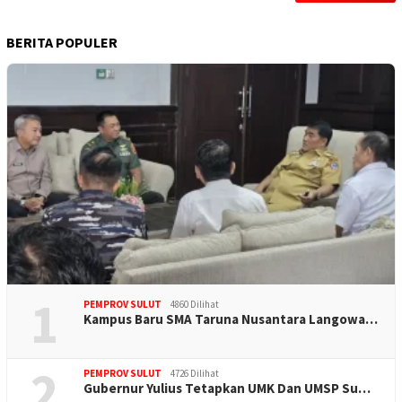
BERITA POPULER
1
PEMPROV SULUT
4860 Dilihat
Kampus Baru SMA Taruna Nusantara Langowa…
2
PEMPROV SULUT
4726 Dilihat
Gubernur Yulius Tetapkan UMK Dan UMSP Su…