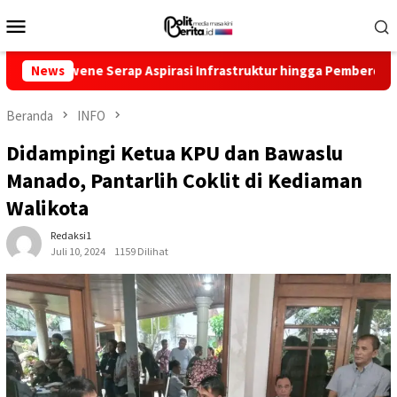
Loncat
Menu
ke
Mobile
konten
ne Serap Aspirasi Infrastruktur hingga Pemberdayaan Ekonomi
News
Beranda
INFO
Didampingi Ketua KPU dan Bawaslu
Manado, Pantarlih Coklit di Kediaman
Walikota
Redaksi1
Juli 10, 2024
1159 Dilihat