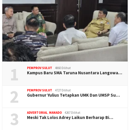
1
PEMPROV SULUT
4860 Dilihat
Kampus Baru SMA Taruna Nusantara Langowa…
2
PEMPROV SULUT
4727 Dilihat
Gubernur Yulius Tetapkan UMK Dan UMSP Su…
3
ADVERTORIAL
,
MANADO
4267 Dilihat
Meski Tak Lolos Adrey Laikun Berharap Bi…