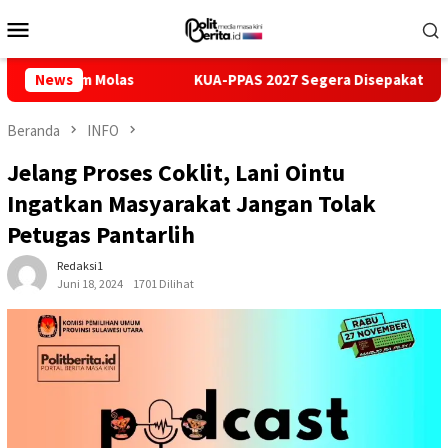
Loncat
Menu
ke
Mobile
konten
 Molas
News
KUA-PPAS 2027 Segera Disepakati, Ini 4 Agenda DP
Beranda
INFO
Jelang Proses Coklit, Lani Ointu
Ingatkan Masyarakat Jangan Tolak
Petugas Pantarlih
Redaksi1
Juni 18, 2024
1701 Dilihat