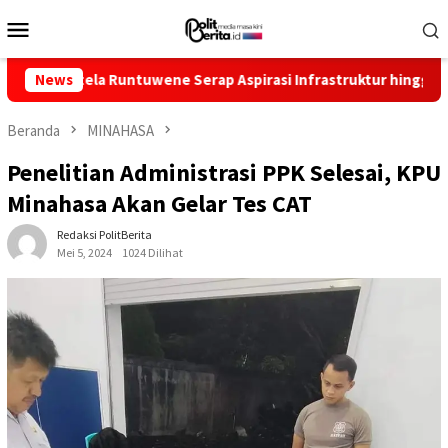
Loncat
Menu
ke
Mobile
konten
ela Runtuwene Serap Aspirasi Infrastruktur hingga Pemberdaya
News
Beranda
MINAHASA
Penelitian Administrasi PPK Selesai, KPU
Minahasa Akan Gelar Tes CAT
Redaksi PolitBerita
Mei 5, 2024
1024 Dilihat