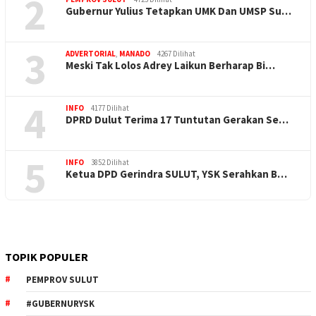
2
Gubernur Yulius Tetapkan UMK Dan UMSP Su…
3
ADVERTORIAL
,
MANADO
4267 Dilihat
Meski Tak Lolos Adrey Laikun Berharap Bi…
4
INFO
4177 Dilihat
DPRD Dulut Terima 17 Tuntutan Gerakan Se…
5
INFO
3852 Dilihat
Ketua DPD Gerindra SULUT, YSK Serahkan B…
TOPIK POPULER
PEMPROV SULUT
#GUBERNURYSK