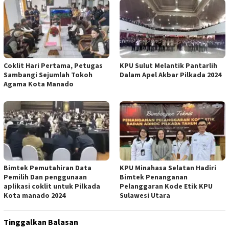
Coklit Hari Pertama, Petugas
KPU Sulut Melantik Pantarlih
Sambangi Sejumlah Tokoh
Dalam Apel Akbar Pilkada 2024
Agama Kota Manado
Bimtek Pemutahiran Data
KPU Minahasa Selatan Hadiri
Pemilih Dan penggunaan
Bimtek Penanganan
aplikasi coklit untuk Pilkada
Pelanggaran Kode Etik KPU
Kota manado 2024
Sulawesi Utara
Tinggalkan Balasan