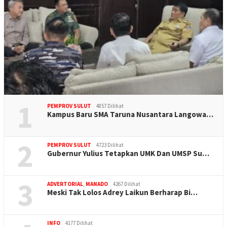
1
PEMPROV SULUT
4857 Dilihat
Kampus Baru SMA Taruna Nusantara Langowa…
2
PEMPROV SULUT
4723 Dilihat
Gubernur Yulius Tetapkan UMK Dan UMSP Su…
3
ADVERTORIAL
,
MANADO
4267 Dilihat
Meski Tak Lolos Adrey Laikun Berharap Bi…
INFO
4177 Dilihat