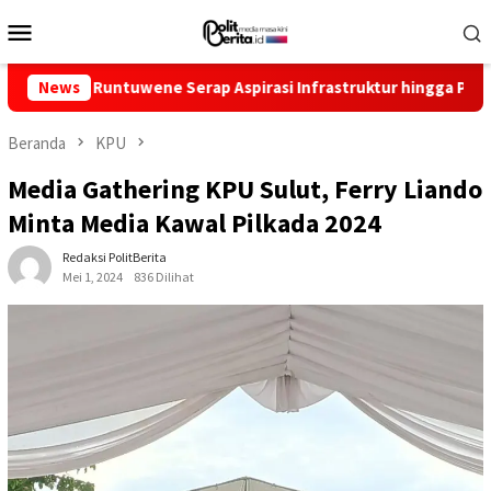
Loncat
Menu
ke
Mobile
konten
untuwene Serap Aspirasi Infrastruktur hingga Pemberdayaan Ek
News
Beranda
KPU
Media Gathering KPU Sulut, Ferry Liando
Minta Media Kawal Pilkada 2024
Redaksi PolitBerita
Mei 1, 2024
836 Dilihat