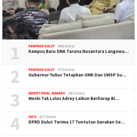
1
PEMPROV SULUT
4856 Dilihat
Kampus Baru SMA Taruna Nusantara Langowa…
2
PEMPROV SULUT
4723 Dilihat
Gubernur Yulius Tetapkan UMK Dan UMSP Su…
3
ADVERTORIAL
,
MANADO
4267 Dilihat
Meski Tak Lolos Adrey Laikun Berharap Bi…
4
INFO
4177 Dilihat
DPRD Dulut Terima 17 Tuntutan Gerakan Se…