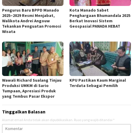
Pengurus Baru BPPD Manado
Kota Manado Sabet
2025–2029 Resmi Menjabat,
Penghargaan Bhumandala 2025
Walikota Andrei Angouw
Berkat Inovasi Sistem
Tekankan Penguatan Promosi
Geospasial PANADA HEBAT
Wisata
Wawali Richard Sualang Tinjau
KPU Pastikan Kaum Marginal
Produksi UMKM di Sario
Terdata Sebagai Pemilih
Tumpaan, Apresiasi Produk
yang Tembus Pasar Ekspor
Tinggalkan Balasan
Alamat email Anda tidak akan dipublikasikan.
Ruas yang wajib ditandai
*