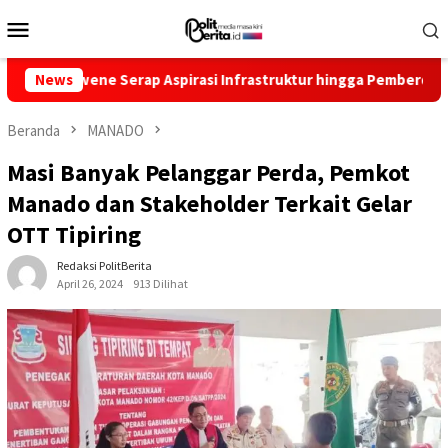
Loncat
Menu
ke
Mobile
konten
 Serap Aspirasi Infrastruktur hingga Pemberdayaan Ekonomi
News
Beranda
MANADO
Masi Banyak Pelanggar Perda, Pemkot
Manado dan Stakeholder Terkait Gelar
OTT Tipiring
Redaksi PolitBerita
April 26, 2024
913 Dilihat