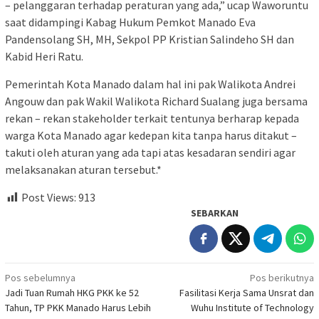
– pelanggaran terhadap peraturan yang ada,” ucap Waworuntu
saat didampingi Kabag Hukum Pemkot Manado Eva
Pandensolang SH, MH, Sekpol PP Kristian Salindeho SH dan
Kabid Heri Ratu.
Pemerintah Kota Manado dalam hal ini pak Walikota Andrei
Angouw dan pak Wakil Walikota Richard Sualang juga bersama
rekan – rekan stakeholder terkait tentunya berharap kepada
warga Kota Manado agar kedepan kita tanpa harus ditakut –
takuti oleh aturan yang ada tapi atas kesadaran sendiri agar
melaksanakan aturan tersebut.*
Post Views:
913
SEBARKAN
Navigasi
Pos sebelumnya
Pos berikutnya
Jadi Tuan Rumah HKG PKK ke 52
Fasilitasi Kerja Sama Unsrat dan
pos
Tahun, TP PKK Manado Harus Lebih
Wuhu Institute of Technology