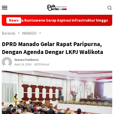
Loncat
Menu
ke
Mobile
konten
ela Runtuwene Serap Aspirasi Infrastruktur hingga Pemberdaya
News
Beranda
MANADO
DPRD Manado Gelar Rapat Paripurna,
Dengan Agenda Dengar LKPJ Walikota
Redaksi PolitBerita
April 16, 2024
1870 Dilihat