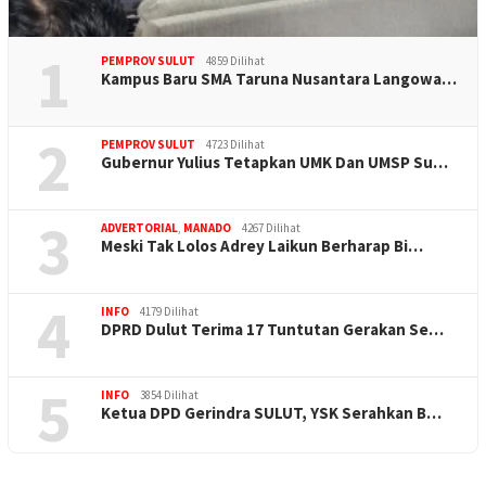
1
PEMPROV SULUT
4859 Dilihat
Kampus Baru SMA Taruna Nusantara Langowa…
2
PEMPROV SULUT
4723 Dilihat
Gubernur Yulius Tetapkan UMK Dan UMSP Su…
3
ADVERTORIAL
,
MANADO
4267 Dilihat
Meski Tak Lolos Adrey Laikun Berharap Bi…
4
INFO
4179 Dilihat
DPRD Dulut Terima 17 Tuntutan Gerakan Se…
5
INFO
3854 Dilihat
Ketua DPD Gerindra SULUT, YSK Serahkan B…