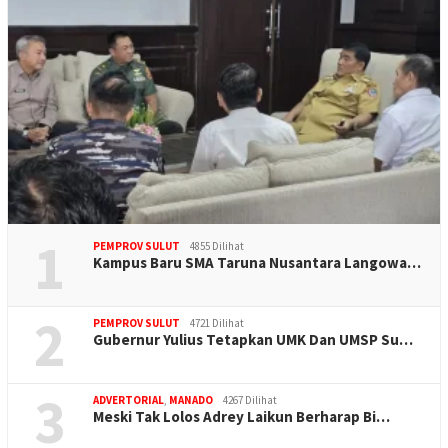
1
PEMPROV SULUT
4855 Dilihat
Kampus Baru SMA Taruna Nusantara Langowa…
2
PEMPROV SULUT
4721 Dilihat
Gubernur Yulius Tetapkan UMK Dan UMSP Su…
3
ADVERTORIAL
,
MANADO
4267 Dilihat
Meski Tak Lolos Adrey Laikun Berharap Bi…