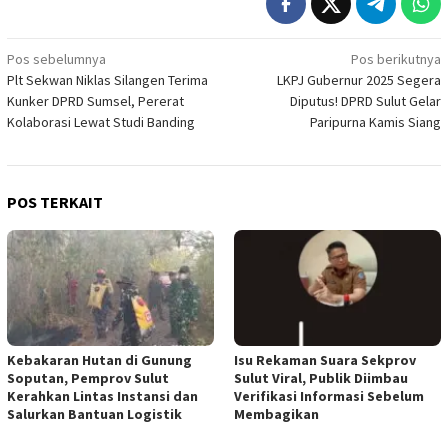
Navigasi
Pos sebelumnya
Pos berikutnya
Plt Sekwan Niklas Silangen Terima
LKPJ Gubernur 2025 Segera
pos
Kunker DPRD Sumsel, Pererat
Diputus! DPRD Sulut Gelar
Kolaborasi Lewat Studi Banding
Paripurna Kamis Siang
POS TERKAIT
Kebakaran Hutan di Gunung
Isu Rekaman Suara Sekprov
Soputan, Pemprov Sulut
Sulut Viral, Publik Diimbau
Kerahkan Lintas Instansi dan
Verifikasi Informasi Sebelum
Salurkan Bantuan Logistik
Membagikan