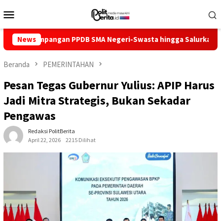
Loncat
Menu
ke
Mobile
konten
impangan PPDB SMA Negeri-Swasta hingga Salurkan Bantuan Keyb
News
Beranda
PEMERINTAHAN
Pesan Tegas Gubernur Yulius: APIP Harus
Jadi Mitra Strategis, Bukan Sekadar
Pengawas
Redaksi PolitBerita
April 22, 2026
2215 Dilihat