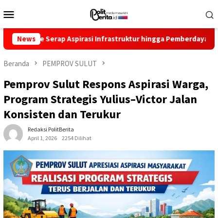
Loncat
Menu
ke
Mobile
konten
p Aspirasi Infrastruktur hingga Pemberdayaan Ekonomi
News
R
Beranda
PEMPROV SULUT
Pemprov Sulut Respons Aspirasi Warga,
Program Strategis Yulius–Victor Jalan
Konsisten dan Terukur
Redaksi PolitBerita
April 1, 2026
2254 Dilihat