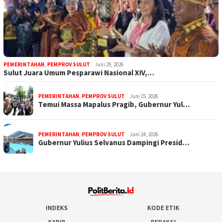
PEMERINTAHAN
,
PEMPROV SULUT
Juni 29, 2026
Sulut Juara Umum Pesparawi Nasional XIV,…
PEMERINTAHAN
,
PEMPROV SULUT
Juni 25, 2026
Temui Massa Mapalus Pragib, Gubernur Yul…
PEMERINTAHAN
,
PEMPROV SULUT
Juni 24, 2026
Gubernur Yulius Selvanus Dampingi Presid…
INDEKS
KODE ETIK