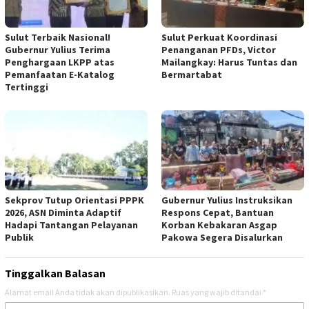
Sulut Terbaik Nasional!
Sulut Perkuat Koordinasi
Gubernur Yulius Terima
Penanganan PFDs, Victor
Penghargaan LKPP atas
Mailangkay: Harus Tuntas dan
Pemanfaatan E-Katalog
Bermartabat
Tertinggi
Sekprov Tutup Orientasi PPPK
Gubernur Yulius Instruksikan
2026, ASN Diminta Adaptif
Respons Cepat, Bantuan
Hadapi Tantangan Pelayanan
Korban Kebakaran Asgap
Publik
Pakowa Segera Disalurkan
Tinggalkan Balasan
Alamat email Anda tidak akan dipublikasikan.
Ruas yang wajib ditandai
*