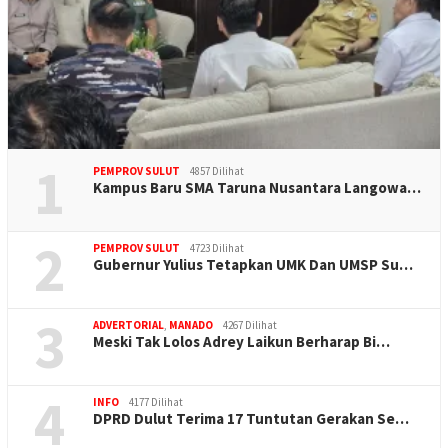
1
PEMPROV SULUT
4857 Dilihat
Kampus Baru SMA Taruna Nusantara Langowa…
2
PEMPROV SULUT
4723 Dilihat
Gubernur Yulius Tetapkan UMK Dan UMSP Su…
3
ADVERTORIAL
,
MANADO
4267 Dilihat
Meski Tak Lolos Adrey Laikun Berharap Bi…
4
INFO
4177 Dilihat
DPRD Dulut Terima 17 Tuntutan Gerakan Se…