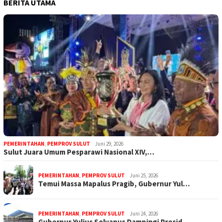
BERITA UTAMA
PEMERINTAHAN
,
PEMPROV SULUT
Juni 29, 2026
Sulut Juara Umum Pesparawi Nasional XIV,…
PEMERINTAHAN
,
PEMPROV SULUT
Juni 25, 2026
Temui Massa Mapalus Pragib, Gubernur Yul…
PEMERINTAHAN
,
PEMPROV SULUT
Juni 24, 2026
Gubernur Yulius Selvanus Dampingi Presid…