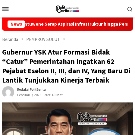
Loncat
Menu
ke
Mobile
konten
tuwene Serap Aspirasi Infrastruktur hingga Pemberdayaan Ekono
News
Beranda
PEMPROV SULUT
Gubernur YSK Atur Formasi Bidak
“Catur” Pemerintahan Ingatkan 62
Pejabat Eselon II, III, dan IV, Yang Baru Di
Lantik Tunjukkan Kinerja Terbaik
Redaksi PolitBerita
Februari 9, 2026
2693 Dilihat