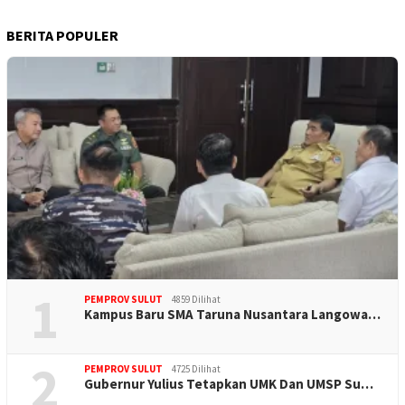
BERITA POPULER
1
PEMPROV SULUT
4859 Dilihat
Kampus Baru SMA Taruna Nusantara Langowa…
2
PEMPROV SULUT
4725 Dilihat
Gubernur Yulius Tetapkan UMK Dan UMSP Su…