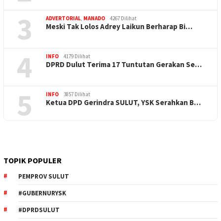
3
ADVERTORIAL
,
MANADO
4267 Dilihat
Meski Tak Lolos Adrey Laikun Berharap Bi…
4
INFO
4179 Dilihat
DPRD Dulut Terima 17 Tuntutan Gerakan Se…
5
INFO
3857 Dilihat
Ketua DPD Gerindra SULUT, YSK Serahkan B…
TOPIK POPULER
PEMPROV SULUT
#GUBERNURYSK
#DPRDSULUT