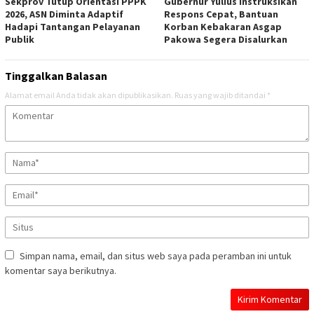
Sekprov Tutup Orientasi PPPK
Gubernur Yulius Instruksikan
2026, ASN Diminta Adaptif
Respons Cepat, Bantuan
Hadapi Tantangan Pelayanan
Korban Kebakaran Asgap
Publik
Pakowa Segera Disalurkan
Tinggalkan Balasan
Alamat email Anda tidak akan dipublikasikan.
Ruas yang wajib ditandai
*
Simpan nama, email, dan situs web saya pada peramban ini untuk
komentar saya berikutnya.