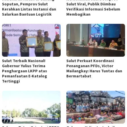
Soputan, Pemprov Sulut
Sulut Viral, Publik Diimbau
Kerahkan Lintas Instansi dan
Verifikasi Informasi Sebelum
Salurkan Bantuan Logistik
Membagikan
Sulut Terbaik Nasional!
Sulut Perkuat Koordinasi
Gubernur Yulius Terima
Penanganan PFDs, Victor
Penghargaan LKPP atas
Mailangkay: Harus Tuntas dan
Pemanfaatan E-Katalog
Bermartabat
Tertinggi