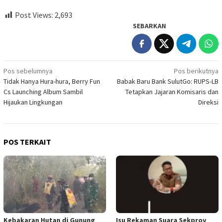
Post Views:
2,693
SEBARKAN
Navigasi
Pos sebelumnya
Pos berikutnya
Tidak Hanya Hura-hura, Berry Fun
Babak Baru Bank SulutGo: RUPS-LB
pos
Cs Launching Album Sambil
Tetapkan Jajaran Komisaris dan
Hijaukan Lingkungan
Direksi
POS TERKAIT
Kebakaran Hutan di Gunung
Isu Rekaman Suara Sekprov