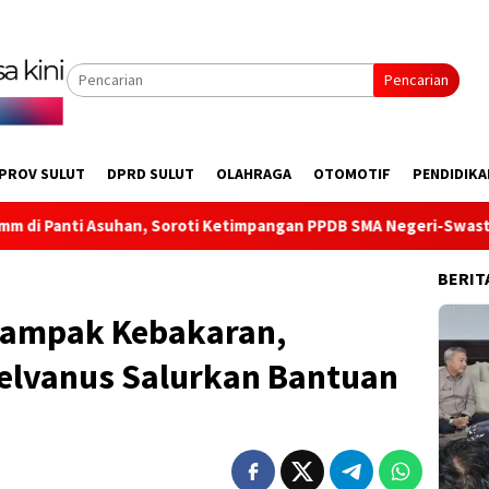
Pencarian
PROV SULUT
DPRD SULUT
OLAHRAGA
OTOMOTIF
PENDIDIKA
Soroti Ketimpangan PPDB SMA Negeri-Swasta hingga Salurkan Ba
BERIT
dampak Kebakaran,
Selvanus Salurkan Bantuan