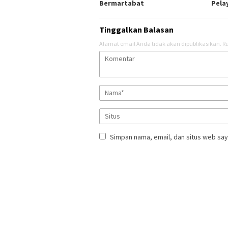
Bermartabat
Pela
Tinggalkan Balasan
Alamat email Anda tidak akan dipublikasikan.
Ru
Simpan nama, email, dan situs web say