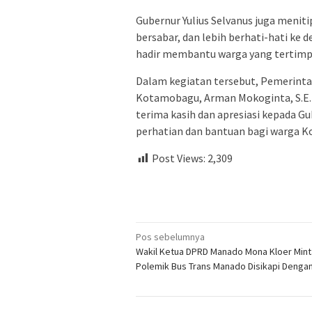
Gubernur Yulius Selvanus juga menit
bersabar, dan lebih berhati-hati ke 
hadir membantu warga yang tertimp
Dalam kegiatan tersebut, Pemerinta
Kotamobagu, Arman Mokoginta, S.E.
terima kasih dan apresiasi kepada G
perhatian dan bantuan bagi warga 
Post Views:
2,309
Navigasi
Pos sebelumnya
Wakil Ketua DPRD Manado Mona Kloer Mint
pos
Polemik Bus Trans Manado Disikapi Dengan