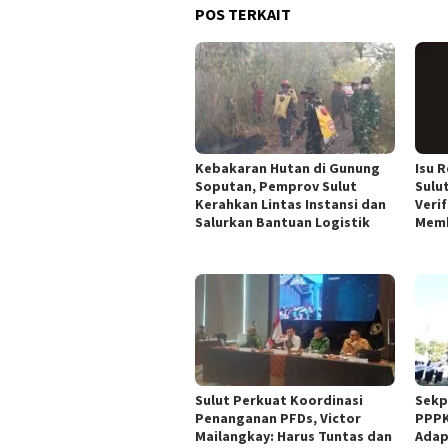
POS TERKAIT
Kebakaran Hutan di Gunung
Isu 
Soputan, Pemprov Sulut
Sulut
Kerahkan Lintas Instansi dan
Veri
Salurkan Bantuan Logistik
Mem
Sulut Perkuat Koordinasi
Sekp
Penanganan PFDs, Victor
PPPK
Mailangkay: Harus Tuntas dan
Adap