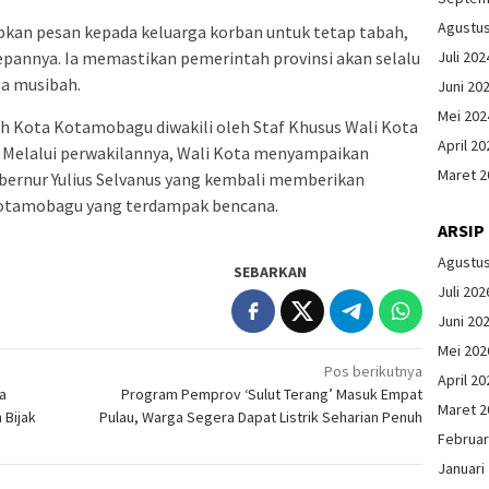
Agustu
ipkan pesan kepada keluarga korban untuk tetap tabah,
Juli 202
depannya. Ia memastikan pemerintah provinsi akan selalu
a musibah.
Juni 20
Mei 202
h Kota Kotamobagu diwakili oleh Staf Khusus Wali Kota
April 20
 Melalui perwakilannya, Wali Kota menyampaikan
Maret 2
ubernur Yulius Selvanus yang kembali memberikan
Kotamobagu yang terdampak bencana.
ARSIP
Agustu
SEBARKAN
Juli 202
Juni 20
Mei 202
Pos berikutnya
April 20
a
Program Pemprov ‘Sulut Terang’ Masuk Empat
Maret 2
 Bijak
Pulau, Warga Segera Dapat Listrik Seharian Penuh
Februar
Januari