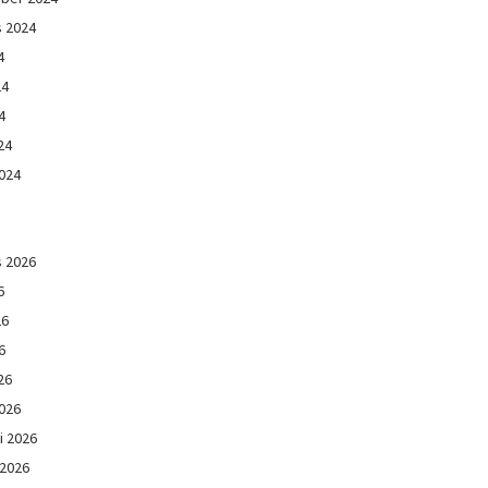
s 2024
4
24
4
24
024
s 2026
6
26
6
26
026
i 2026
 2026