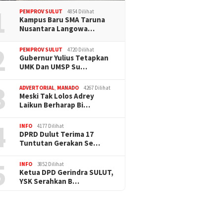
1
PEMPROV SULUT
4854 Dilihat
Kampus Baru SMA Taruna
Nusantara Langowa…
2
PEMPROV SULUT
4720 Dilihat
Gubernur Yulius Tetapkan
UMK Dan UMSP Su…
3
ADVERTORIAL
,
MANADO
4267 Dilihat
Meski Tak Lolos Adrey
Laikun Berharap Bi…
4
INFO
4177 Dilihat
DPRD Dulut Terima 17
Tuntutan Gerakan Se…
5
INFO
3852 Dilihat
Ketua DPD Gerindra SULUT,
YSK Serahkan B…