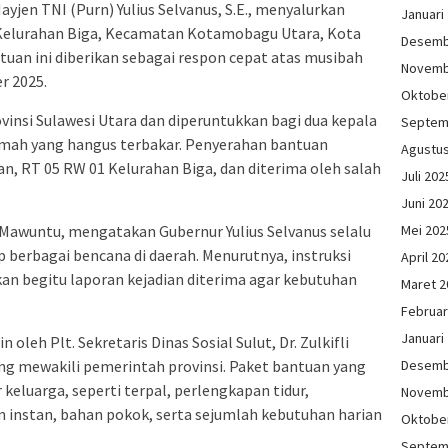
yjen TNI (Purn) Yulius Selvanus, S.E., menyalurkan
Januari
 Kelurahan Biga, Kecamatan Kotamobagu Utara, Kota
Desemb
uan ini diberikan sebagai respon cepat atas musibah
Novemb
r 2025.
Oktobe
ovinsi Sulawesi Utara dan diperuntukkan bagi dua kepala
Septem
umah yang hangus terbakar. Penyerahan bantuan
Agustu
an, RT 05 RW 01 Kelurahan Biga, dan diterima oleh salah
Juli 202
Juni 20
Mei 202
a Mawuntu, mengatakan Gubernur Yulius Selvanus selalu
berbagai bencana di daerah. Menurutnya, instruksi
April 20
an begitu laporan kejadian diterima agar kebutuhan
Maret 2
Februar
Januari
oleh Plt. Sekretaris Dinas Sosial Sulut, Dr. Zulkifli
Desemb
ng mewakili pemerintah provinsi. Paket bantuan yang
eluarga, seperti terpal, perlengkapan tidur,
Novemb
instan, bahan pokok, serta sejumlah kebutuhan harian
Oktobe
Septem