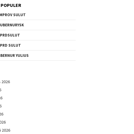
 POPULER
MPROV SULUT
UBERNURYSK
DPRDSULUT
PRD SULUT
BERNUR YULIUS
s 2026
6
26
6
26
026
i 2026