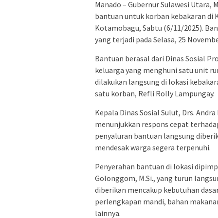
Manado – Gubernur Sulawesi Utara, Ma
bantuan untuk korban kebakaran di
Kotamobagu, Sabtu (6/11/2025). Bant
yang terjadi pada Selasa, 25 Novembe
Bantuan berasal dari Dinas Sosial Pr
keluarga yang menghuni satu unit r
dilakukan langsung di lokasi kebakar
satu korban, Refli Rolly Lampungay.
Kepala Dinas Sosial Sulut, Drs. Andr
menunjukkan respons cepat terhadap 
penyaluran bantuan langsung diberik
mendesak warga segera terpenuhi.
Penyerahan bantuan di lokasi dipimpin 
Golonggom, M.Si., yang turun langsu
diberikan mencakup kebutuhan dasar k
perlengkapan mandi, bahan makanan 
lainnya.