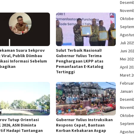
Desemb
Novemb
Oktobe
Septem
Agustu
Juli 202
Rekaman Suara Sekprov
Sulut Terbaik Nasional!
Juni 20
 Viral, Publik Diimbau
Gubernur Yulius Terima
Mei 202
fikasi Informasi Sebelum
Penghargaan LKPP atas
bagikan
Pemanfaatan E-Katalog
April 20
Tertinggi
Maret 2
Februar
Januari
Desemb
Novemb
Oktobe
rov Tutup Orientasi
Gubernur Yulius Instruksikan
Septem
 2026, ASN Diminta
Respons Cepat, Bantuan
tif Hadapi Tantangan
Korban Kebakaran Asgap
Agustu