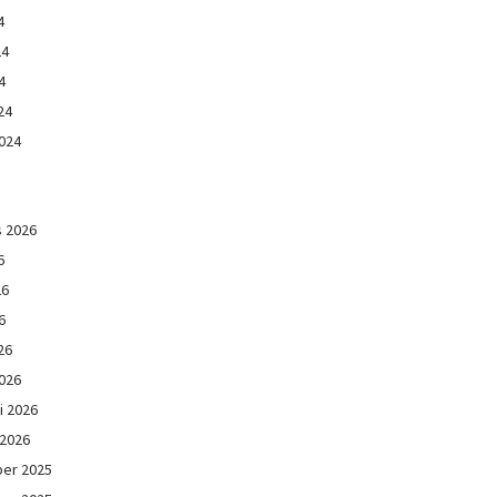
4
24
4
24
024
s 2026
6
26
6
26
026
i 2026
 2026
er 2025