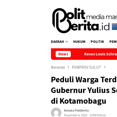
Loncat
ke
konten
DAERAH
HUKUM
POLITIK
PEM
Reses Louis Schramm di Panti Asuhan, 
News
Beranda
PEMPROV SULUT
Peduli Warga Ter
Gubernur Yulius 
di Kotamobagu
Redaksi PolitBerita
Desember 6, 2025
2309 Dilihat