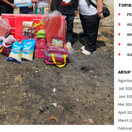
TOPIK
PE
#G
#
#D
GU
ARSIP
Agustu
Juli 202
Juni 20
Mei 202
April 20
Maret 2
Februar