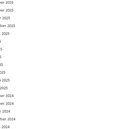
er 2025
er 2025
r 2025
ber 2025
s 2025
5
25
5
25
025
i 2025
 2025
er 2024
er 2024
r 2024
ber 2024
s 2024